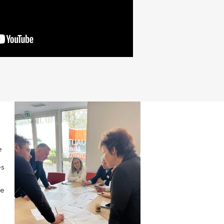
e
es
re