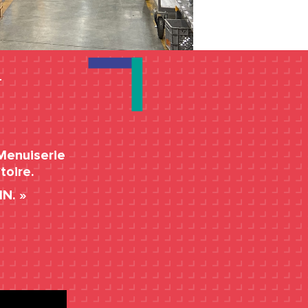
T
 Menuiserie
toire.
N. »