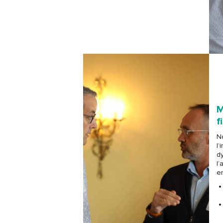
M
f
N
l’
d
l’
en