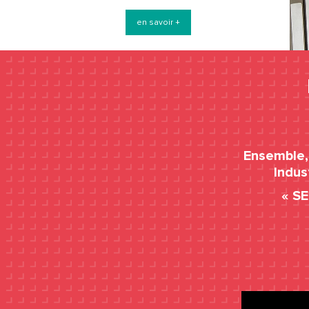
en savoir +
Ensemble, 
Indus
« S