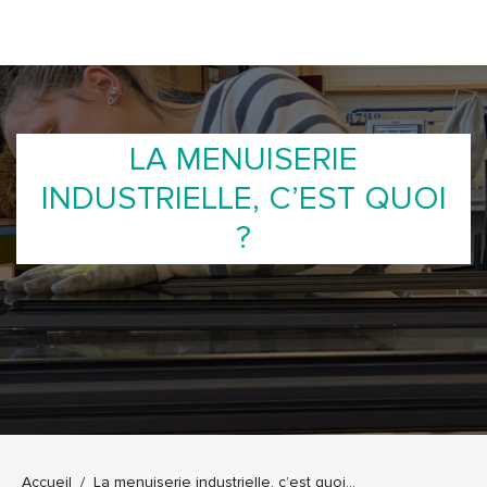
LA MENUISERIE
INDUSTRIELLE, C’EST QUOI
?
Vous êtes ici :
Accueil
La menuiserie industrielle, c’est quoi…