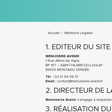
Vous êtes ici :
Accueil
Mentions Légales
1. EDITEUR DU SITE
MENUISERIE AVENIR
1 Rue Alfred de Vigny
BP 167 – SAINT-HILAIRE-DU-LOULAY
85600 MONTAIGU VENDÉE
Tél :
02 51 94 08 31
Email :
contact@menuiserie-avenir.fr
2. DIRECTEUR DE 
Menuiserie Avenir
s’engage à respecter l
3. RÉALISATION DU