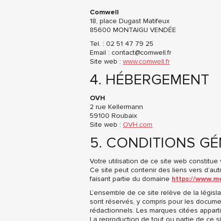
Comwell
18, place Dugast Matifeux
85600 MONTAIGU VENDÉE
Tel. : 02 51 47 79 25
Email : contact@comwell.fr
Site web :
www.comwell.fr
4. HÉBERGEMENT
OVH
2 rue Kellermann
59100 Roubaix
Site web :
OVH.com
5. CONDITIONS GÉ
Votre utilisation de ce site web constitu
Ce site peut contenir des liens vers d’au
faisant partie du domaine
https://www.me
L’ensemble de ce site relève de la législat
sont réservés, y compris pour les docume
rédactionnels. Les marques citées appartie
La reproduction de tout ou partie de ce si