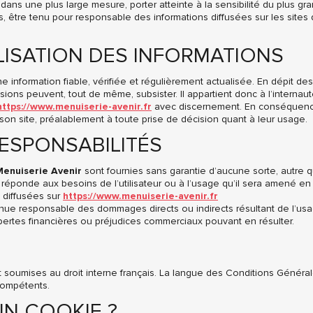
ns une plus large mesure, porter atteinte à la sensibilité du plus gr
 être tenu pour responsable des informations diffusées sur les sites qui
ILISATION DES INFORMATIONS
ne information fiable, vérifiée et régulièrement actualisée. En dépit 
ssions peuvent, tout de même, subsister. Il appartient donc à l’internau
https://www.menuiserie-avenir.fr
avec discernement. En conséquen
ur son site, préalablement à toute prise de décision quant à leur usage.
RESPONSABILITÉS
Menuiserie Avenir
sont fournies sans garantie d’aucune sorte, autre qu
ponde aux besoins de l’utilisateur ou à l’usage qu’il sera amené en fa
s diffusées sur
https://www.menuiserie-avenir.fr
nue responsable des dommages directs ou indirects résultant de l’usage
pertes financières ou préjudices commerciaux pouvant en résulter.
soumises au droit interne français. La langue des Conditions Générale
 compétents.
UN COOKIE ?