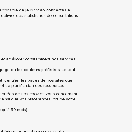
tée/console de jeux vidéo connectés à
e délivrer des statistiques de consultations
ite et améliorer constamment nos services
a page ou les couleurs préférées. Le tout
t identifier les pages de nos sites que
et de planification des ressources.
données de nos cookies vous concernant.
r ainsi que vos préférences lors de votre
squ’à 50 mois).
riphérique pendant une session de