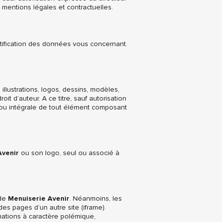
es mentions légales et contractuelles.
ctification des données vous concernant.
llustrations, logos, dessins, modèles,
droit d’auteur. A ce titre, sauf autorisation
 ou intégrale de tout élément composant
Avenir
ou son logo, seul ou associé à
 de
Menuiserie Avenir
. Néanmoins, les
des pages d’un autre site (iframe).
rmations à caractère polémique,