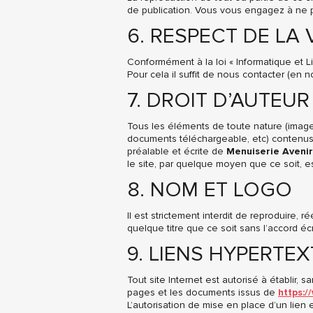
de publication. Vous vous engagez à ne pas 
6. RESPECT DE LA 
Conformément à la loi « Informatique et L
Pour cela il suffit de nous contacter (en 
7. DROIT D’AUTEU
Tous les éléments de toute nature (image
documents téléchargeable, etc) contenus
préalable et écrite de
Menuiserie Avenir
le site, par quelque moyen que ce soit, es
8. NOM ET LOGO
Il est strictement interdit de reproduire, 
quelque titre que ce soit sans l’accord éc
9. LIENS HYPERTE
Tout site Internet est autorisé à établir, 
pages et les documents issus de
https:/
L’autorisation de mise en place d’un lien 