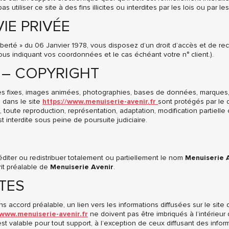
utiliser ce site à des fins illicites ou interdites par les lois ou par l
VIE PRIVÉE
iberté » du 06 Janvier 1978, vous disposez d’un droit d’accès et de re
nous indiquant vos coordonnées et le cas échéant votre n° client.).
R – COPYRIGHT
s fixes, images animées, photographies, bases de données, marques, i
 dans le site
https://www.menuiserie-avenir.fr
sont protégés par le 
, toute reproduction, représentation, adaptation, modification partielle
t interdite sous peine de poursuite judiciaire.
rééditer ou redistribuer totalement ou partiellement le nom
Menuiserie 
rit préalable de
Menuiserie Avenir
.
XTES
sans accord préalable, un lien vers les informations diffusées sur le site
/www.menuiserie-avenir.fr
ne doivent pas être imbriqués à l’intérieur 
est valable pour tout support, à l’exception de ceux diffusant des info