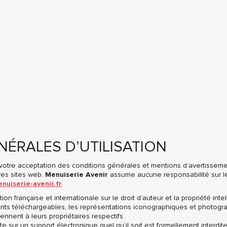
NÉRALES D’UTILISATION
e votre acceptation des conditions générales et mentions d’avertisseme
tres sites web.
Menuiserie Avenir
assume aucune responsabilité sur l
nuiserie-avenir.fr
ion française et internationale sur le droit d’auteur et la propriété inte
nts téléchargeables, les représentations iconographiques et photogra
nnent à leurs propriétaires respectifs.
te sur un support électronique quel qu’il soit est formellement interdit