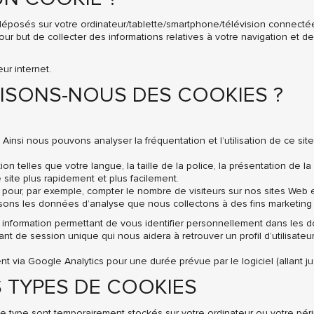
e déposés sur votre ordinateur/tablette/smartphone/télévision connec
t pour but de collecter des informations relatives à votre navigation et d
ur internet.
LISONS-NOUS DES COOKIES ?
. Ainsi nous pouvons analyser la fréquentation et l’utilisation de ce s
n telles que votre langue, la taille de la police, la présentation de l
 site plus rapidement et plus facilement.
 pour, par exemple, compter le nombre de visiteurs sur nos sites Web e
lisons les données d’analyse que nous collectons à des fins marketing 
nformation permettant de vous identifier personnellement dans les 
nt de session unique qui nous aidera à retrouver un profil d’utilisateu
ia Google Analytics pour une durée prévue par le logiciel (allant ju
S TYPES DE COOKIES
ce type sont temporairement stockés sur votre ordinateur ou votre pé