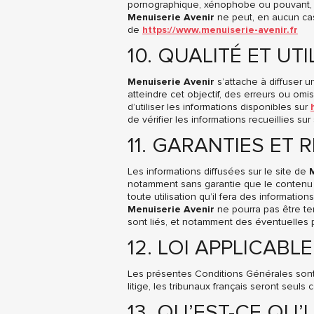
pornographique, xénophobe ou pouvant, da
Menuiserie Avenir
ne peut, en aucun cas,
de
https://www.menuiserie-avenir.fr
10. QUALITÉ ET UT
Menuiserie Avenir
s’attache à diffuser u
atteindre cet objectif, des erreurs ou omi
d’utiliser les informations disponibles sur
de vérifier les informations recueillies s
11. GARANTIES ET 
Les informations diffusées sur le site de
notamment sans garantie que le contenu ré
toute utilisation qu’il fera des information
Menuiserie Avenir
ne pourra pas être te
sont liés, et notamment des éventuelles 
12. LOI APPLICABLE
Les présentes Conditions Générales sont 
litige, les tribunaux français seront seuls
13. QU’EST-CE QU’