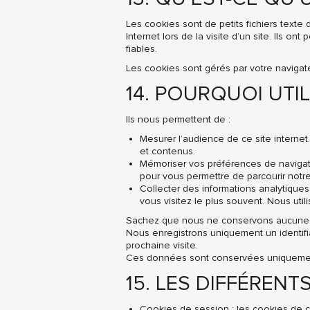
Les cookies sont de petits fichiers text
Internet lors de la visite d’un site. Ils on
fiables.
Les cookies sont gérés par votre navigate
14. POURQUOI UTI
Ils nous permettent de :
Mesurer l’audience de ce site internet
et contenus.
Mémoriser vos préférences de navigatio
pour vous permettre de parcourir notre
Collecter des informations analytiques
vous visitez le plus souvent. Nous uti
Sachez que nous ne conservons aucune i
Nous enregistrons uniquement un identifia
prochaine visite.
Ces données sont conservées uniquement v
15. LES DIFFÉRENT
Cookies de session : les cookies de 