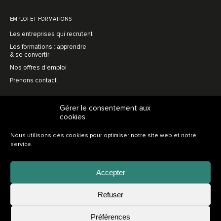
EMPLOI ET FORMATIONS
Les entreprises qui recrutent
Les formations : apprendre
& se convertir
Nos offres d’emploi
Prenons contact
MENUISERIE AVENIR
Gérer le consentement aux
cookies
L’association, en bref
Une vision prospective
Nous utilisons des cookies pour optimiser notre site web et notre
L’innovation collective
service.
Soutien au recrutement
Nos adhérents
Accepter
Adhérer
Refuser
Nos partenaires
Postuler
Préférences