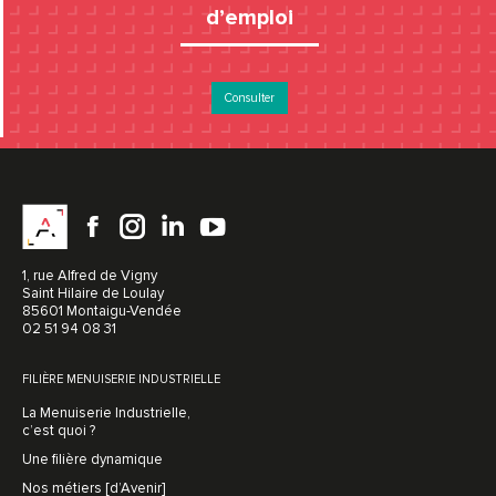
d’emploi
Consulter
Facebook
instagram
LinkedIn
YouTube
1, rue Alfred de Vigny
Saint Hilaire de Loulay
85601 Montaigu-Vendée
02 51 94 08 31
FILIÈRE MENUISERIE INDUSTRIELLE
La Menuiserie Industrielle,
c’est quoi ?
Une filière dynamique
Nos métiers [d’Avenir]