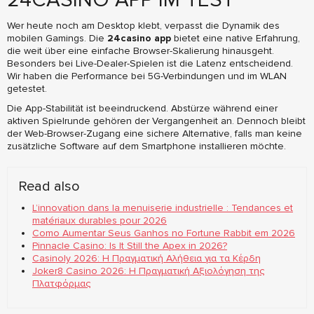
Wer heute noch am Desktop klebt, verpasst die Dynamik des
mobilen Gamings. Die
24casino app
bietet eine native Erfahrung,
die weit über eine einfache Browser-Skalierung hinausgeht.
Besonders bei Live-Dealer-Spielen ist die Latenz entscheidend.
Wir haben die Performance bei 5G-Verbindungen und im WLAN
getestet.
Die App-Stabilität ist beeindruckend. Abstürze während einer
aktiven Spielrunde gehören der Vergangenheit an. Dennoch bleibt
der Web-Browser-Zugang eine sichere Alternative, falls man keine
zusätzliche Software auf dem Smartphone installieren möchte.
Read also
L’innovation dans la menuiserie industrielle : Tendances et
matériaux durables pour 2026
Como Aumentar Seus Ganhos no Fortune Rabbit em 2026
Pinnacle Casino: Is It Still the Apex in 2026?
Casinoly 2026: Η Πραγματική Αλήθεια για τα Κέρδη
Joker8 Casino 2026: Η Πραγματική Αξιολόγηση της
Πλατφόρμας