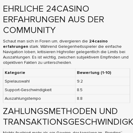
EHRLICHE 24CASINO
ERFAHRUNGEN AUS DER
COMMUNITY
Schaut man sich in Foren um, divergieren die
24casino
erfahrungen
stark. Während Gelegenheitsspieler die einfache
Navigation loben, kritisieren Highroller gelegentlich die Limits bei
Auszahlungen. Es ist wichtig, zwischen subjektivem Empfinden und
objektiven Fakten zu unterscheiden.
Kategorie
Bewertung (1-10)
Spielauswahl
9.2
Support-Geschwindigkeit
8.5
Auszahlungstempo
8.8
ZAHLUNGSMETHODEN UND
TRANSAKTIONSGESCHWINDIGK
Nichts frustriert mehr als ein Gewinn, der tagelang im „Pending“-