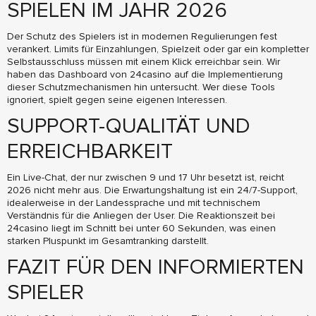
SPIELEN IM JAHR 2026
Der Schutz des Spielers ist in modernen Regulierungen fest
verankert. Limits für Einzahlungen, Spielzeit oder gar ein kompletter
Selbstausschluss müssen mit einem Klick erreichbar sein. Wir
haben das Dashboard von 24casino auf die Implementierung
dieser Schutzmechanismen hin untersucht. Wer diese Tools
ignoriert, spielt gegen seine eigenen Interessen.
SUPPORT-QUALITÄT UND
ERREICHBARKEIT
Ein Live-Chat, der nur zwischen 9 und 17 Uhr besetzt ist, reicht
2026 nicht mehr aus. Die Erwartungshaltung ist ein 24/7-Support,
idealerweise in der Landessprache und mit technischem
Verständnis für die Anliegen der User. Die Reaktionszeit bei
24casino liegt im Schnitt bei unter 60 Sekunden, was einen
starken Pluspunkt im Gesamtranking darstellt.
FAZIT FÜR DEN INFORMIERTEN
SPIELER