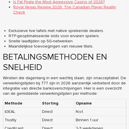
Is Fat Pirate the Most Aggressive Casino of 2026?
Royal Vegas Review 2026: The Canadian Player Reality
Check
Exclusieve live tafels met native sprekende dealers.
RTP-geoptimaliseerde slots voor ervaren spelers.
Snelle laadtijden op 5G-netwerken.
Maandelijkse toevoegingen van nieuwe titels.
BETALINGSMETHODEN EN
SNELHEID
Winsten die dagenlang in een wachtrij staan, zijn onacceptabel. De
verwerkingstijden bij 777 zijn in 2026 aanzienlijk verbeterd door de
integratie van directe bankoverschrijvingen. Hier is een overzicht
van de gemiddelde verwerkingstijden per methode:
Methode
Storting
Opname
iDEAL
Direct
N.v.t.
Trustly
Direct
Binnen 1 uur
Creditcard
Direct
2-3 werkdagen