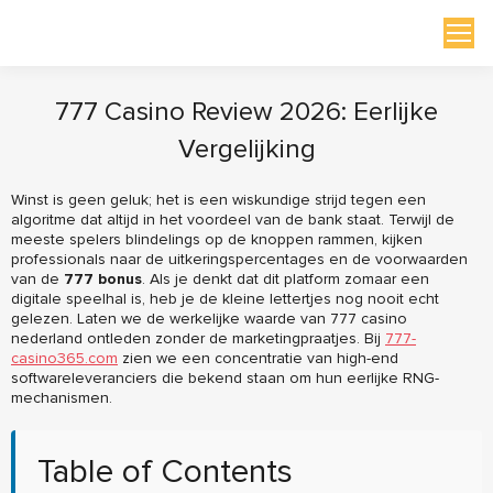
777 Casino Review 2026: Eerlijke
Vergelijking
Vous êtes ici :
Winst is geen geluk; het is een wiskundige strijd tegen een
algoritme dat altijd in het voordeel van de bank staat. Terwijl de
meeste spelers blindelings op de knoppen rammen, kijken
professionals naar de uitkeringspercentages en de voorwaarden
van de
777 bonus
. Als je denkt dat dit platform zomaar een
digitale speelhal is, heb je de kleine lettertjes nog nooit echt
gelezen. Laten we de werkelijke waarde van 777 casino
nederland ontleden zonder de marketingpraatjes. Bij
777-
casino365.com
zien we een concentratie van high-end
softwareleveranciers die bekend staan om hun eerlijke RNG-
mechanismen.
Table of Contents