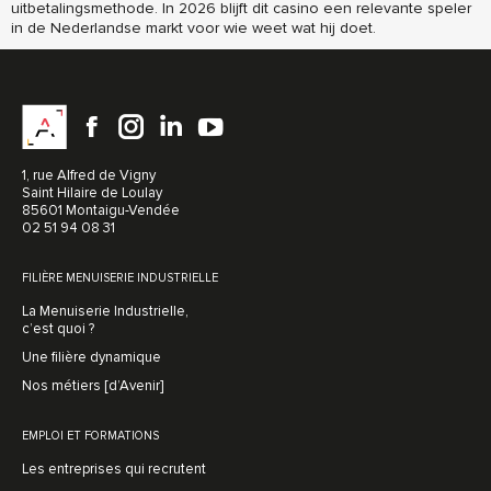
uitbetalingsmethode. In 2026 blijft dit casino een relevante speler
in de Nederlandse markt voor wie weet wat hij doet.
Facebook
instagram
LinkedIn
YouTube
1, rue Alfred de Vigny
Saint Hilaire de Loulay
85601 Montaigu-Vendée
02 51 94 08 31
FILIÈRE MENUISERIE INDUSTRIELLE
La Menuiserie Industrielle,
c’est quoi ?
Une filière dynamique
Nos métiers [d’Avenir]
EMPLOI ET FORMATIONS
Les entreprises qui recrutent