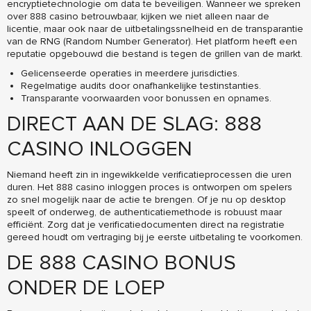
encryptietechnologie om data te beveiligen. Wanneer we spreken
over 888 casino betrouwbaar, kijken we niet alleen naar de
licentie, maar ook naar de uitbetalingssnelheid en de transparantie
van de RNG (Random Number Generator). Het platform heeft een
reputatie opgebouwd die bestand is tegen de grillen van de markt.
Gelicenseerde operaties in meerdere jurisdicties.
Regelmatige audits door onafhankelijke testinstanties.
Transparante voorwaarden voor bonussen en opnames.
DIRECT AAN DE SLAG: 888
CASINO INLOGGEN
Niemand heeft zin in ingewikkelde verificatieprocessen die uren
duren. Het 888 casino inloggen proces is ontworpen om spelers
zo snel mogelijk naar de actie te brengen. Of je nu op desktop
speelt of onderweg, de authenticatiemethode is robuust maar
efficiënt. Zorg dat je verificatiedocumenten direct na registratie
gereed houdt om vertraging bij je eerste uitbetaling te voorkomen.
DE 888 CASINO BONUS
ONDER DE LOEP