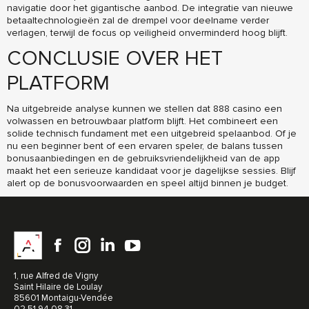
navigatie door het gigantische aanbod. De integratie van nieuwe
betaaltechnologieën zal de drempel voor deelname verder
verlagen, terwijl de focus op veiligheid onverminderd hoog blijft.
CONCLUSIE OVER HET
PLATFORM
Na uitgebreide analyse kunnen we stellen dat 888 casino een
volwassen en betrouwbaar platform blijft. Het combineert een
solide technisch fundament met een uitgebreid spelaanbod. Of je
nu een beginner bent of een ervaren speler, de balans tussen
bonusaanbiedingen en de gebruiksvriendelijkheid van de app
maakt het een serieuze kandidaat voor je dagelijkse sessies. Blijf
alert op de bonusvoorwaarden en speel altijd binnen je budget.
Facebook
instagram
LinkedIn
YouTube
1, rue Alfred de Vigny
Saint Hilaire de Loulay
85601 Montaigu-Vendée