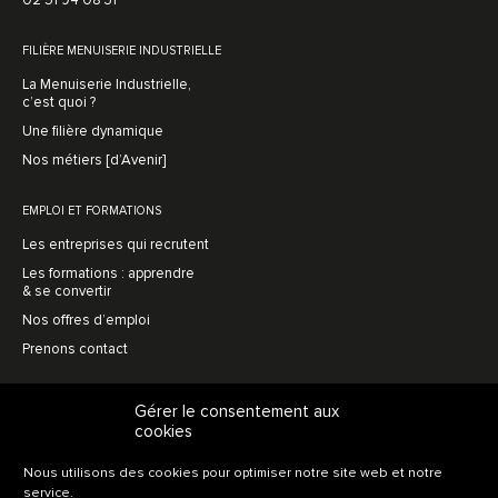
02 51 94 08 31
FILIÈRE MENUISERIE INDUSTRIELLE
La Menuiserie Industrielle,
c’est quoi ?
Une filière dynamique
Nos métiers [d’Avenir]
EMPLOI ET FORMATIONS
Les entreprises qui recrutent
Les formations : apprendre
& se convertir
Nos offres d’emploi
Prenons contact
MENUISERIE AVENIR
Gérer le consentement aux
cookies
L’association, en bref
Une vision prospective
Nous utilisons des cookies pour optimiser notre site web et notre
L’innovation collective
service.