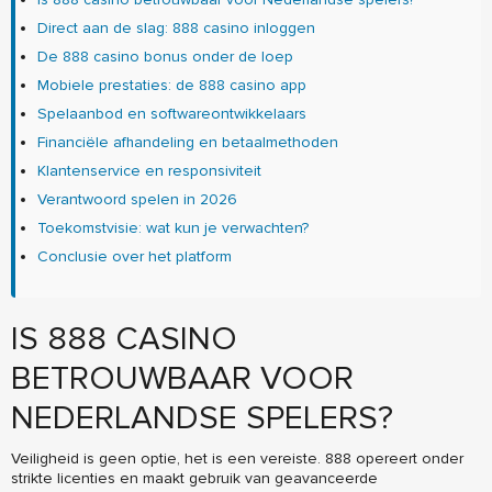
Direct aan de slag: 888 casino inloggen
De 888 casino bonus onder de loep
Mobiele prestaties: de 888 casino app
Spelaanbod en softwareontwikkelaars
Financiële afhandeling en betaalmethoden
Klantenservice en responsiviteit
Verantwoord spelen in 2026
Toekomstvisie: wat kun je verwachten?
Conclusie over het platform
IS 888 CASINO
BETROUWBAAR VOOR
NEDERLANDSE SPELERS?
Veiligheid is geen optie, het is een vereiste. 888 opereert onder
strikte licenties en maakt gebruik van geavanceerde