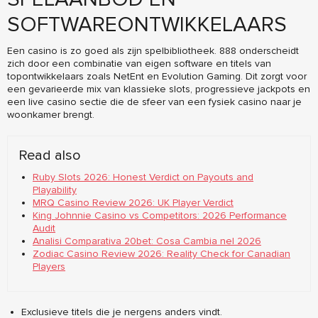
SOFTWAREONTWIKKELAARS
Een casino is zo goed als zijn spelbibliotheek. 888 onderscheidt
zich door een combinatie van eigen software en titels van
topontwikkelaars zoals NetEnt en Evolution Gaming. Dit zorgt voor
een gevarieerde mix van klassieke slots, progressieve jackpots en
een live casino sectie die de sfeer van een fysiek casino naar je
woonkamer brengt.
Read also
Ruby Slots 2026: Honest Verdict on Payouts and
Playability
MRQ Casino Review 2026: UK Player Verdict
King Johnnie Casino vs Competitors: 2026 Performance
Audit
Analisi Comparativa 20bet: Cosa Cambia nel 2026
Zodiac Casino Review 2026: Reality Check for Canadian
Players
Exclusieve titels die je nergens anders vindt.