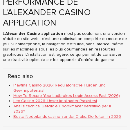
PERFORMANCE DE
L’ALEXANDER CASINO
APPLICATION
L’
Alexander Casino application
n’est pas seulement une version
réduite du site web ; c’est une optimisation complète du moteur de
jeu. Sur smartphone, la navigation est fluide, sans latence, même
sur les machines à sous les plus gourmandes en ressources
graphiques. L’installation est légère, ce qui permet de conserver
une réactivité optimale sur les appareils d’entrée de gamme.
Read also
Playfina Casino 2026: Regulatorische Hürden und
Gewinnpotenzial
How To Secure Your Ladbrokes Login Access Fast (2026)
Lex Casino 2026: Unser knallharter Praxistest
Analisi tecnica: Betclic è il bookmaker definitivo per il
2026?
Beste Nederlands casino zonder Cruks: De feiten in 2026