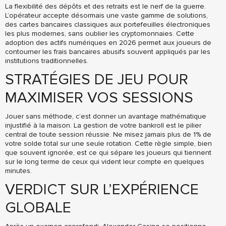
La flexibilité des dépôts et des retraits est le nerf de la guerre.
L’opérateur accepte désormais une vaste gamme de solutions,
des cartes bancaires classiques aux portefeuilles électroniques
les plus modernes, sans oublier les cryptomonnaies. Cette
adoption des actifs numériques en 2026 permet aux joueurs de
contourner les frais bancaires abusifs souvent appliqués par les
institutions traditionnelles.
STRATÉGIES DE JEU POUR
MAXIMISER VOS SESSIONS
Jouer sans méthode, c’est donner un avantage mathématique
injustifié à la maison. La gestion de votre bankroll est le pilier
central de toute session réussie. Ne misez jamais plus de 1% de
votre solde total sur une seule rotation. Cette règle simple, bien
que souvent ignorée, est ce qui sépare les joueurs qui tiennent
sur le long terme de ceux qui vident leur compte en quelques
minutes.
VERDICT SUR L’EXPÉRIENCE
GLOBALE