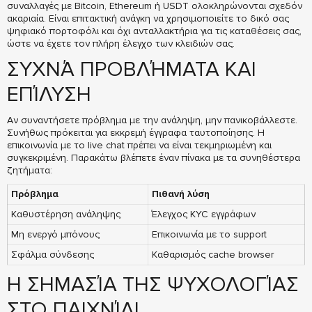
συναλλαγές με Bitcoin, Ethereum ή USDT ολοκληρώνονται σχεδόν
ακαριαία. Είναι επιτακτική ανάγκη να χρησιμοποιείτε το δικό σας
ψηφιακό πορτοφόλι και όχι ανταλλακτήρια για τις καταθέσεις σας,
ώστε να έχετε τον πλήρη έλεγχο των κλειδιών σας.
ΣΥΧΝΆ ΠΡΟΒΛΉΜΑΤΑ ΚΑΙ
ΕΠΊΛΥΣΗ
Αν συναντήσετε πρόβλημα με την ανάληψη, μην πανικοβάλλεστε.
Συνήθως πρόκειται για εκκρεμή έγγραφα ταυτοποίησης. Η
επικοινωνία με το live chat πρέπει να είναι τεκμηριωμένη και
συγκεκριμένη. Παρακάτω βλέπετε έναν πίνακα με τα συνηθέστερα
ζητήματα:
Πρόβλημα
Πιθανή λύση
Καθυστέρηση ανάληψης
Έλεγχος KYC εγγράφων
Μη ενεργό μπόνους
Επικοινωνία με το support
Σφάλμα σύνδεσης
Καθαρισμός cache browser
Η ΣΗΜΑΣΊΑ ΤΗΣ ΨΥΧΟΛΟΓΊΑΣ
ΣΤΟ ΠΑΙΧΝΊΔΙ