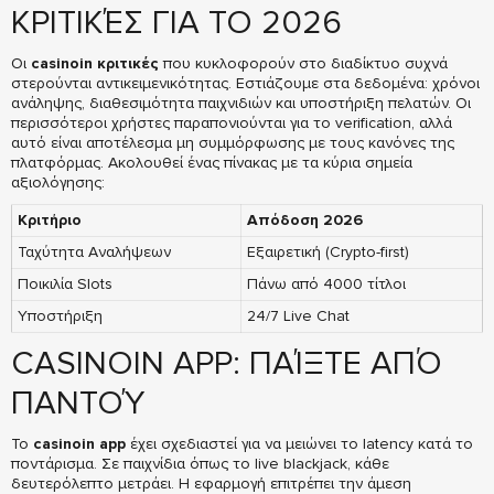
ΚΡΙΤΙΚΈΣ ΓΙΑ ΤΟ 2026
Οι
casinoin κριτικές
που κυκλοφορούν στο διαδίκτυο συχνά
στερούνται αντικειμενικότητας. Εστιάζουμε στα δεδομένα: χρόνοι
ανάληψης, διαθεσιμότητα παιχνιδιών και υποστήριξη πελατών. Οι
περισσότεροι χρήστες παραπονιούνται για το verification, αλλά
αυτό είναι αποτέλεσμα μη συμμόρφωσης με τους κανόνες της
πλατφόρμας. Ακολουθεί ένας πίνακας με τα κύρια σημεία
αξιολόγησης:
Κριτήριο
Απόδοση 2026
Ταχύτητα Αναλήψεων
Εξαιρετική (Crypto-first)
Ποικιλία Slots
Πάνω από 4000 τίτλοι
Υποστήριξη
24/7 Live Chat
CASINOIN APP: ΠΑΊΞΤΕ ΑΠΌ
ΠΑΝΤΟΎ
Το
casinoin app
έχει σχεδιαστεί για να μειώνει το latency κατά το
ποντάρισμα. Σε παιχνίδια όπως το live blackjack, κάθε
δευτερόλεπτο μετράει. Η εφαρμογή επιτρέπει την άμεση