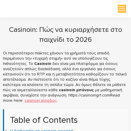
Casinoin: Πώς να κυριαρχήσετε στο
παιχνίδι το 2026
Vous êtes ici :
Οι περισσότεροι παίκτες χάνουν τα χρήματά τους επειδή
περιμένουν την «τυχερή στιγμή» αντί να υπολογίζουν τις
πιθανότητες. Το
Casinoin
δεν είναι μια πλατφόρμα για όσους
αναζητούν απλώς διασκέδαση, αλλά ένα εργαλείο για όσους
κατανοούν ότι το RTP και η μεταβλητότητα καθορίζουν το τελικό
αποτέλεσμα. Αν πιστεύετε ότι το καζίνο είναι θέμα τύχης,
καλύτερα να κλείσετε τη σελίδα τώρα. Αν όμως θέλετε να μάθετε
πώς να εκμεταλλεύεστε κάθε
casinoin μπόνους
με μαθηματική
ακρίβεια, συνεχίστε την ανάγνωση. https://casinoingr1.comRead
more here:
casinoin είσοδος
.
Table of Contents
Η διαδικασία για casinoin εγγραφή