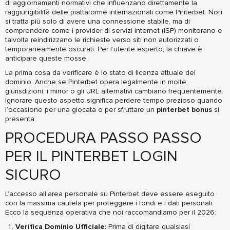
di aggiornamenti normativi che influenzano direttamente la
raggiungibilità delle piattaforme internazionali come Pinterbet. Non
si tratta più solo di avere una connessione stabile, ma di
comprendere come i provider di servizi internet (ISP) monitorano e
talvolta reindirizzano le richieste verso siti non autorizzati o
temporaneamente oscurati. Per l’utente esperto, la chiave è
anticipare queste mosse.
La prima cosa da verificare è lo stato di licenza attuale del
dominio. Anche se Pinterbet opera legalmente in molte
giurisdizioni, i mirror o gli URL alternativi cambiano frequentemente.
Ignorare questo aspetto significa perdere tempo prezioso quando
l’occasione per una giocata o per sfruttare un
pinterbet bonus
si
presenta.
PROCEDURA PASSO PASSO
PER IL PINTERBET LOGIN
SICURO
L’accesso all’area personale su Pinterbet deve essere eseguito
con la massima cautela per proteggere i fondi e i dati personali.
Ecco la sequenza operativa che noi raccomandiamo per il 2026:
Verifica Dominio Ufficiale:
Prima di digitare qualsiasi