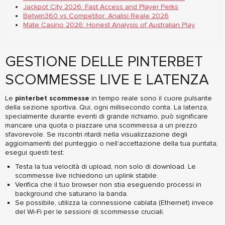
Jackpot City 2026: Fast Access and Player Perks
Betwin360 vs Competitor: Analisi Reale 2026
Mate Casino 2026: Honest Analysis of Australian Play
GESTIONE DELLE PINTERBET
SCOMMESSE LIVE E LATENZA
Le
pinterbet scommesse
in tempo reale sono il cuore pulsante
della sezione sportiva. Qui, ogni millisecondo conta. La latenza,
specialmente durante eventi di grande richiamo, può significare
mancare una quota o piazzare una scommessa a un prezzo
sfavorevole. Se riscontri ritardi nella visualizzazione degli
aggiornamenti del punteggio o nell’accettazione della tua puntata,
esegui questi test:
Testa la tua velocità di upload, non solo di download. Le
scommesse live richiedono un uplink stabile.
Verifica che il tuo browser non stia eseguendo processi in
background che saturano la banda.
Se possibile, utilizza la connessione cablata (Ethernet) invece
del Wi-Fi per le sessioni di scommesse cruciali.