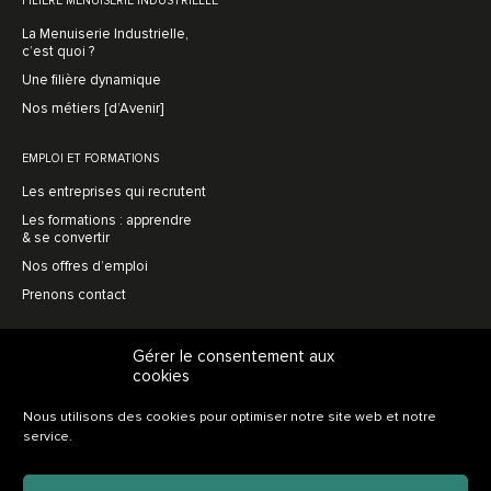
FILIÈRE MENUISERIE INDUSTRIELLE
La Menuiserie Industrielle,
c’est quoi ?
Une filière dynamique
Nos métiers [d’Avenir]
EMPLOI ET FORMATIONS
Les entreprises qui recrutent
Les formations : apprendre
& se convertir
Nos offres d’emploi
Prenons contact
MENUISERIE AVENIR
Gérer le consentement aux
cookies
L’association, en bref
Une vision prospective
Nous utilisons des cookies pour optimiser notre site web et notre
L’innovation collective
service.
Soutien au recrutement