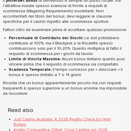
Il
pinterbet bonus
di benvenuto è sempre un punto focale, ma
l’attrattiva iniziale spesso svanisce di fronte a requisiti di
scommessa (Wagering Requirements) esorbitanti. Non
accontentarti del titolo del bonus; devi leggere le clausole
specifiche per il casinò rispetto alle scommesse sportive.
Fattori critici da esaminare prima di accettare qualsiasi promozione:
Percentuale di Contributo dei Giochi:
Le slot potrebbero
contribuire al 100%, ma il Blackjack o la Roulette spesso
contribuiscono solo per il 10-20%. Questo moltiplica di fatto il
requisito di scommessa per i giochi da tavolo.
Limite di Vincita Massima:
Alcuni bonus limitano quanto puoi
vincere prima che il requisito di scommessa sia completato.
Scadenza Temporale:
Il tempo concesso per « sbloccare » il
bonus è spesso limitato a 7 o 14 giorni.
Ricorda che un bonus apparentemente piccolo ma con requisiti
trasparenti è spesso superiore a un bonus enorme ma impossibile
da riscuotere.
Read also
Just Casino Australia: A 2026 Reality Check for High
Rollers
Analisi Comparativa 20bet: Cosa Cambia nel 2026