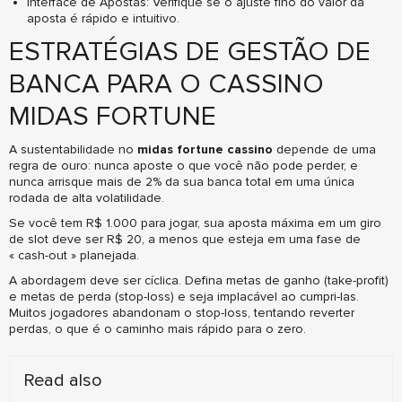
Interface de Apostas: Verifique se o ajuste fino do valor da
aposta é rápido e intuitivo.
ESTRATÉGIAS DE GESTÃO DE
BANCA PARA O CASSINO
MIDAS FORTUNE
A sustentabilidade no
midas fortune cassino
depende de uma
regra de ouro: nunca aposte o que você não pode perder, e
nunca arrisque mais de 2% da sua banca total em uma única
rodada de alta volatilidade.
Se você tem R$ 1.000 para jogar, sua aposta máxima em um giro
de slot deve ser R$ 20, a menos que esteja em uma fase de
« cash-out » planejada.
A abordagem deve ser cíclica. Defina metas de ganho (take-profit)
e metas de perda (stop-loss) e seja implacável ao cumpri-las.
Muitos jogadores abandonam o stop-loss, tentando reverter
perdas, o que é o caminho mais rápido para o zero.
Read also