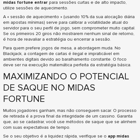
midas fortune entrar
para sessões curtas e de alto impacto,
utilize sessões de aquecimento.
A « sessão de aquecimento » (usando 10% da sua alocação diária
em apostas mínimas) serve para calibrar a volatilidade atual do
servidor para o seu perfil de jogo, sem comprometer muito capital.
Se os primeiros 20 giros não mostrarem nenhum sinal de retorno,
é hora de reavaliar a estratégia ou encerrar a sessão.
Para quem prefere jogos de mesa, a abordagem muda. No
Blackjack, a contagem de cartas é ilegal e impraticável em
ambientes digitais devido ao baralhamento constante. O foco
deve ser na execução matemática perfeita da estratégia básica.
MAXIMIZANDO O POTENCIAL
DE SAQUE NO MIDAS
FORTUNE
Muitos jogadores ganham, mas não conseguem sacar. O processo
de retirada é a prova final da integridade de um cassino. Garanta
que, ao se cadastrar, você use métodos de saque que se alinhem
com suas expectativas de tempo.
Se o seu objetivo é a liquidez rápida, verifique se o
app midas