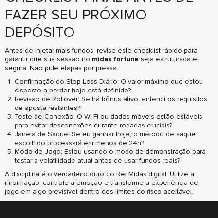
FAZER SEU PRÓXIMO
DEPÓSITO
Antes de injetar mais fundos, revise este checklist rápido para
garantir que sua sessão no
midas fortune
seja estruturada e
segura. Não pule etapas por pressa.
Confirmação do Stop-Loss Diário: O valor máximo que estou
disposto a perder hoje está definido?
Revisão de Rollover: Se há bônus ativo, entendi os requisitos
de aposta restantes?
Teste de Conexão: O Wi-Fi ou dados móveis estão estáveis
para evitar desconexões durante rodadas cruciais?
Janela de Saque: Se eu ganhar hoje, o método de saque
escolhido processará em menos de 24h?
Modo de Jogo: Estou usando o modo de demonstração para
testar a volatilidade atual antes de usar fundos reais?
A disciplina é o verdadeiro ouro do Rei Midas digital. Utilize a
informação, controle a emoção e transforme a experiência de
jogo em algo previsível dentro dos limites do risco aceitável.