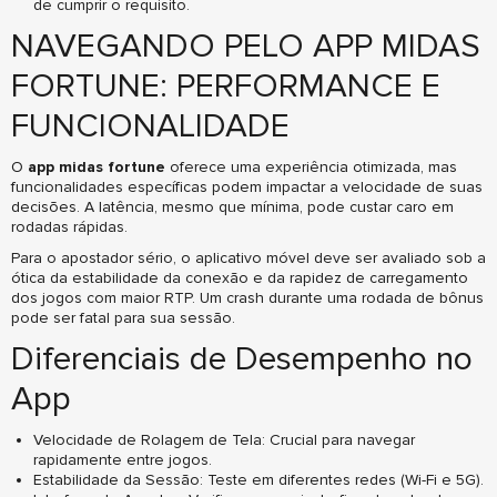
de cumprir o requisito.
NAVEGANDO PELO APP MIDAS
FORTUNE: PERFORMANCE E
FUNCIONALIDADE
O
app midas fortune
oferece uma experiência otimizada, mas
funcionalidades específicas podem impactar a velocidade de suas
decisões. A latência, mesmo que mínima, pode custar caro em
rodadas rápidas.
Para o apostador sério, o aplicativo móvel deve ser avaliado sob a
ótica da estabilidade da conexão e da rapidez de carregamento
dos jogos com maior RTP. Um crash durante uma rodada de bônus
pode ser fatal para sua sessão.
Diferenciais de Desempenho no
App
Velocidade de Rolagem de Tela: Crucial para navegar
rapidamente entre jogos.
Estabilidade da Sessão: Teste em diferentes redes (Wi-Fi e 5G).