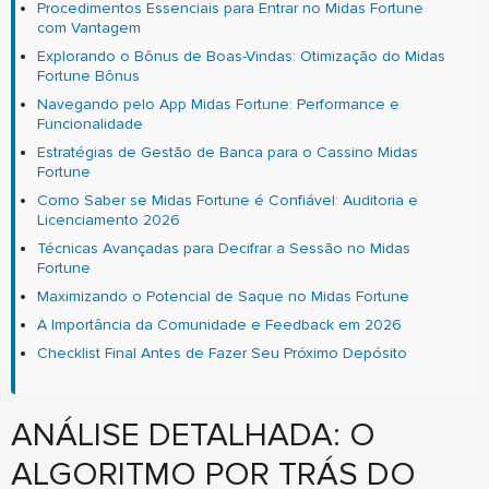
Procedimentos Essenciais para Entrar no Midas Fortune
com Vantagem
Explorando o Bônus de Boas-Vindas: Otimização do Midas
Fortune Bônus
Navegando pelo App Midas Fortune: Performance e
Funcionalidade
Estratégias de Gestão de Banca para o Cassino Midas
Fortune
Como Saber se Midas Fortune é Confiável: Auditoria e
Licenciamento 2026
Técnicas Avançadas para Decifrar a Sessão no Midas
Fortune
Maximizando o Potencial de Saque no Midas Fortune
A Importância da Comunidade e Feedback em 2026
Checklist Final Antes de Fazer Seu Próximo Depósito
ANÁLISE DETALHADA: O
ALGORITMO POR TRÁS DO