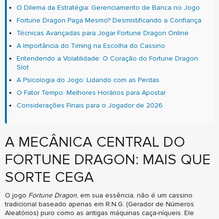
O Dilema da Estratégia: Gerenciamento de Banca no Jogo
Fortune Dragon Paga Mesmo? Desmistificando a Confiança
Técnicas Avançadas para Jogar Fortune Dragon Online
A Importância do Timing na Escolha do Cassino
Entendendo a Volatilidade: O Coração do Fortune Dragon
Slot
A Psicologia do Jogo: Lidando com as Perdas
O Fator Tempo: Melhores Horários para Apostar
Considerações Finais para o Jogador de 2026
A MECÂNICA CENTRAL DO
FORTUNE DRAGON: MAIS QUE
SORTE CEGA
O jogo
Fortune Dragon
, em sua essência, não é um cassino
tradicional baseado apenas em R.N.G. (Gerador de Números
Aleatórios) puro como as antigas máquinas caça-níqueis. Ele