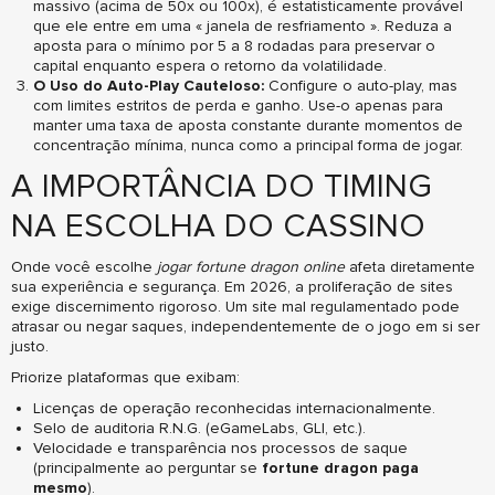
massivo (acima de 50x ou 100x), é estatisticamente provável
que ele entre em uma « janela de resfriamento ». Reduza a
aposta para o mínimo por 5 a 8 rodadas para preservar o
capital enquanto espera o retorno da volatilidade.
O Uso do Auto-Play Cauteloso:
Configure o auto-play, mas
com limites estritos de perda e ganho. Use-o apenas para
manter uma taxa de aposta constante durante momentos de
concentração mínima, nunca como a principal forma de jogar.
A IMPORTÂNCIA DO TIMING
NA ESCOLHA DO CASSINO
Onde você escolhe
jogar fortune dragon online
afeta diretamente
sua experiência e segurança. Em 2026, a proliferação de sites
exige discernimento rigoroso. Um site mal regulamentado pode
atrasar ou negar saques, independentemente de o jogo em si ser
justo.
Priorize plataformas que exibam:
Licenças de operação reconhecidas internacionalmente.
Selo de auditoria R.N.G. (eGameLabs, GLI, etc.).
Velocidade e transparência nos processos de saque
(principalmente ao perguntar se
fortune dragon paga
mesmo
).