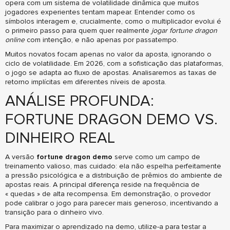
opera com um sistema de volatilidade dinâmica que muitos
jogadores experientes tentam mapear. Entender como os
símbolos interagem e, crucialmente, como o multiplicador evolui é
o primeiro passo para quem quer realmente
jogar fortune dragon
online
com intenção, e não apenas por passatempo.
Muitos novatos focam apenas no valor da aposta, ignorando o
ciclo de volatilidade. Em 2026, com a sofisticação das plataformas,
o jogo se adapta ao fluxo de apostas. Analisaremos as taxas de
retorno implícitas em diferentes níveis de aposta.
ANÁLISE PROFUNDA:
FORTUNE DRAGON DEMO VS.
DINHEIRO REAL
A versão
fortune dragon demo
serve como um campo de
treinamento valioso, mas cuidado: ela não espelha perfeitamente
a pressão psicológica e a distribuição de prêmios do ambiente de
apostas reais. A principal diferença reside na frequência de
« quedas » de alta recompensa. Em demonstração, o provedor
pode calibrar o jogo para parecer mais generoso, incentivando a
transição para o dinheiro vivo.
Para maximizar o aprendizado na demo, utilize-a para testar a