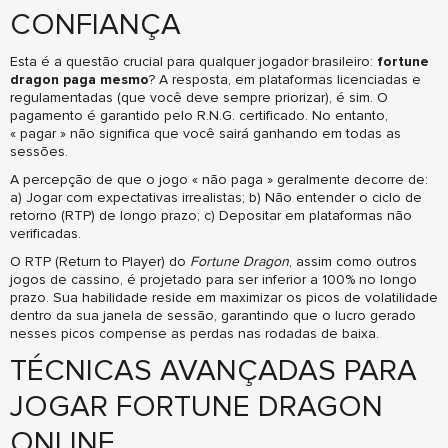
CONFIANÇA
Esta é a questão crucial para qualquer jogador brasileiro:
fortune
dragon paga mesmo
? A resposta, em plataformas licenciadas e
regulamentadas (que você deve sempre priorizar), é sim. O
pagamento é garantido pelo R.N.G. certificado. No entanto,
« pagar » não significa que você sairá ganhando em todas as
sessões.
A percepção de que o jogo « não paga » geralmente decorre de:
a) Jogar com expectativas irrealistas; b) Não entender o ciclo de
retorno (RTP) de longo prazo; c) Depositar em plataformas não
verificadas.
O RTP (Return to Player) do
Fortune Dragon
, assim como outros
jogos de cassino, é projetado para ser inferior a 100% no longo
prazo. Sua habilidade reside em maximizar os picos de volatilidade
dentro da sua janela de sessão, garantindo que o lucro gerado
nesses picos compense as perdas nas rodadas de baixa.
TÉCNICAS AVANÇADAS PARA
JOGAR FORTUNE DRAGON
ONLINE