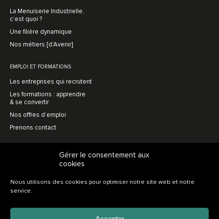
La Menuiserie Industrielle,
c’est quoi ?
Une filière dynamique
Nos métiers [d’Avenir]
EMPLOI ET FORMATIONS
Les entreprises qui recrutent
Les formations : apprendre
& se convertir
Nos offres d’emploi
Prenons contact
MENUISERIE AVENIR
Gérer le consentement aux
cookies
L’association, en bref
Une vision prospective
Nous utilisons des cookies pour optimiser notre site web et notre
L’innovation collective
service.
Soutien au recrutement
Nos adhérents
Accepter