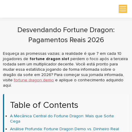
Desvendando Fortune Dragon:
Pagamentos Reais 2026
Vous êtes ici :
Esqueça as promessas vazias; a realidade é que 7 em cada 10
jogadores de
fortune dragon slot
perdem o foco após a terceira
rodada sem um multiplicador decente. Você está pronto para
mudar essa estatística jogando de forma informada sobre o
dragão da sorte em 2026? Para começar sua jornada informada,
visite
fortune dragon demo
e aplique o conhecimento adquirido
aqui.
Table of Contents
A Mecânica Central do Fortune Dragon: Mais que Sorte
Cega
Análise Profunda: Fortune Dragon Demo vs. Dinheiro Real