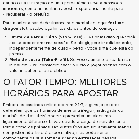
ganho ou a frustração de uma perda rápida leva a decisões
irracionais, como aumentar a aposta exponencialmente para
« recuperar » o prejuízo.
Para manter a sanidade financeira e mental ao jogar
fortune
dragon slot
, estabeleça limites claros antes de começar:
Limite de Perda Diário (Stop-Loss):
O valor máximo que você
aceita perder em uma sessão. Se atingir, pare imediatamente,
independentemente de quão « perto » você sinta que está do
prêmio.
Meta de Lucro (Take-Profit):
Se você aumentou sua banca
inicial em 50%, considere sacar o lucro e jogar apenas com o
valor inicial ou o lucro obtido.
O FATOR TEMPO: MELHORES
HORÁRIOS PARA APOSTAR
Embora os cassinos online operem 24/7, alguns jogadores
defendem que os horários de menor tráfego (madrugada ou
manhãs de dias úteis) podem apresentar um algoritmo
ligeiramente diferente, talvez devido à carga do servidor ou à
forma como os prêmios são distribuídos em um ambiente menos
congestionado. Isso é especulativo, mas pode ser um
componente da sua
fortune dragon estratégia
pessoal.