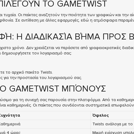
 ΕΠΙΛΈΓΟΥΝ ΤΟ GAMETWIST
ι τυχαία. Οι παίκτες αναζητούν την ποιότητα των γραφικών και την
 αφθονία. Σε αντίθεση με άλλες εφαρμογές, εδώ η ατμόσφαιρα παραμέν
ΦΉ: Η ΔΙΑΔΙΚΑΣΊΑ ΒΉΜΑ ΠΡΟΣ 
στο χρόνο. Δεν χρειάζεται να περάσετε από γραφειοκρατικές διαδικασί
 δημιουργήσετε τον λογαριασμό σας:
τε το αρχικό πακέτο Twists.
 για την προστασία του λογαριασμού σας.
 ΤΟ GAMETWIST ΜΠΌΝΟΥΣ
ύσιμο για τη συνεχή σας παρουσία στην πλατφόρμα. Από τα καθημερι
 είναι καθημερινές. Οι παίκτες που συνδέονται συστηματικά επωφελού
Συχνότητα
Όφελος
Καθημερινά
Twists ανάλογα με το
Ανά 4 ώρες
Μικρή ενίσχυση υπολ