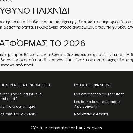
ΕΎΘΥΝΟ ΠΑΙΧΝΊΔΙ
προτεραιότητα. Η πλατφόρμα παρέχει εργαλεία για τον περιορισμό το
η δραστηριότητα. Η διαφάνεια στους αλγόριθμους των παιχνιδιών αποτ
ΛΑΤΦΌΡΜΑΣ ΤΟ 2026
ό, με προσθήκες νέων τίτλων και βελτιώσεις στα social features. Η
εδο ανταγωνισμού που δεν συναντάμε εύκολα σε αντίστοιχες πλατφόρ
 έντονη από ποτέ.
be
ILIÈRE MENUISERIE INDUSTRIELLE
EMPLOI ET FORMATIONS
a Menuiserie Industrielle,
Les entreprises qui recrutent
’est quoi ?
Les formations : apprendre
ne filière dynamique
& se convertir
os métiers [d’Avenir]
Nos offres d’emploi
Prenons contact
Gérer le consentement aux cookies