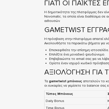
ΓΙΑΤΊ ΟΙ ΠΑΊΚΤΕΣ
Η δημοτικότητα της πλατφόρμας δεν είνα
Novomatic, τα οποία είναι διαθέσιμα σε
αιθουσών.
GAMETWIST ΕΓΓΡΑ
Η πρόσβαση στην πλατφόρμα απαιτεί ελάχι
Ακολουθήστε τα παρακάτω βήματα για να
Επισκεφθείτε την επίσημη ιστοσελίδα.
Επιλέξτε ένα μοναδικό ψευδώνυμο.
Επιβεβαιώστε το email σας για να λάβε
Ορίστε έναν ισχυρό κωδικό πρόσβασης
ΑΞΙΟΛΌΓΗΣΗ ΓΙΑ
Τα
gametwist μπόνους
αποτελούν το κα
οι ευκαιρίες να γεμίσετε το balance σας
Τύπος Μπόνους
Daily Bonus
Time Bonus