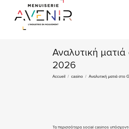
Αναλυτική ματιά 
2026
Vous êtes ici :
Accueil
casino
Αναλυτική ματιά στο 
Τα περισσότερα social casinos υπόσχοντα