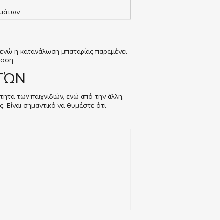
σμάτων
, ενώ η κατανάλωση μπαταρίας παραμένει
δοση.
ΣΤΏΝ
τητα των παιχνιδιών, ενώ από την άλλη,
. Είναι σημαντικό να θυμάστε ότι