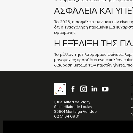
ΑΣΦΆΛΕΙΑ ΚΑΙ ΥΠ
Το 2026, η ασφάλεια των παικτών είναι 
ότι η ενασχόληση παραμένει μια ευχάριστ
εφαρμογής.
Η ΕΞΈΛΙΞΗ ΤΗΣ Π
Το μέλλον της πλατφόρμας φαίνεται λαμπρ
μονομαχίες προσθέτει ένα επιπλέον επίπ
διάδραση μεταξύ των παικτών γίνεται πιο
Facebook
instagram
LinkedIn
YouTu
F
L
c
1, rue Alfred de Vigny
U
Saint Hilaire de Loulay
85601 Montaigu-Vendée
N
02 51 94 08 31