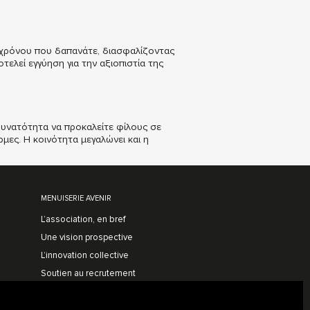
υ χρόνου που δαπανάτε, διασφαλίζοντας
ελεί εγγύηση για την αξιοπιστία της
 δυνατότητα να προκαλείτε φίλους σε
μες. Η κοινότητα μεγαλώνει και η
MENUISERIE AVENIR
L’association, en bref
Une vision prospective
L’innovation collective
Soutien au recrutement
Nos adhérents
Adhérer