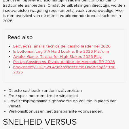
Bonussen bij snelle platforms zijn vaak minder complex dan bij
traditionele aanbieders. Omdat de uitbetalingen direct zijn, worden
inzetvereisten (wagering requirements) vaak vereenvoudigd. Hier
is een overzicht van de meest voorkomende bonusstructuren in
2026:
Read also
Leovegas: analisi tecnica del casino leader nel 2026
Is Lottomart Legit? A Hard Look at the 2026 Platform
Aviator Game: Tactics for High-Stakes 2026 Play
Pin Up Cassino vs. Rivais: Análise de Mercado BR 2026
bookenemy: Πώς να Αξιολογήσετε τις Προσφορές του
2026
Directe cashback zonder inzetvereisten.
Free spins met een directe winstlimiet.
Loyaliteitsprogramma’s gebaseerd op volume in plaats van
verlies.
Welkomstbonussen met transparante voorwaarden.
SNELHEID VERSUS