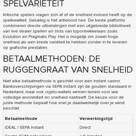
SPELVARIËTEIT
Kritische spelers vragen zich af of de snelheid invloed heeft op de
spelkwaliteit. Gelukkig is het antwoord nee. De beste platforms
combineren directe uitbetalingen met een uitgebreide bibliotheek
van live dealer spellen en slots van topontwikkelaars zoals
Evolution en Pragmatic Play. Het is mogelijk om zowel hoge
snelheid als een brede variëteit te hebben zonder in te leveren
op grafische prestaties.
BETAALMETHODEN: DE
RUGGENGRAAT VAN SNELHEID
Niet elke betaalmethode is geschikt voor een instant casino.
Bankoverschrijvingen via SEPA Instant zijn de gouden standaard in
Nederland, maar ook crypto-wallets winnen terrein voor wie
volledige anonimiteit en snelheid nastreeft. De keuze voor de
juiste methode bepaalt hoe snel je daadwerkelijk over je winst
beschikt.
Betaalmethode
Verwerkingstijd
iDEAL / SEPA Instant
Direct