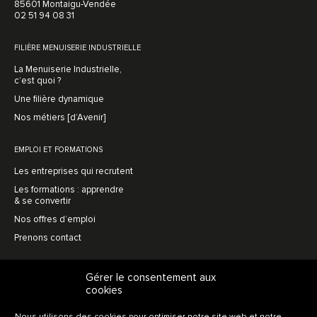
85601 Montaigu-Vendée
02 51 94 08 31
FILIÈRE MENUISERIE INDUSTRIELLE
La Menuiserie Industrielle,
c’est quoi ?
Une filière dynamique
Nos métiers [d’Avenir]
EMPLOI ET FORMATIONS
Les entreprises qui recrutent
Les formations : apprendre
& se convertir
Nos offres d’emploi
Prenons contact
MENUISERIE AVENIR
Gérer le consentement aux
cookies
L’association, en bref
Une vision prospective
Nous utilisons des cookies pour optimiser notre site web et notre