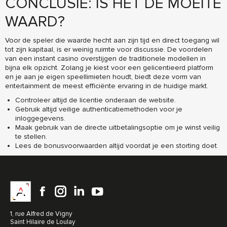
CONCLUSIE: IS HET DE MOEITE
WAARD?
Voor de speler die waarde hecht aan zijn tijd en direct toegang wil
tot zijn kapitaal, is er weinig ruimte voor discussie. De voordelen
van een instant casino overstijgen de traditionele modellen in
bijna elk opzicht. Zolang je kiest voor een gelicentieerd platform
en je aan je eigen speellimieten houdt, biedt deze vorm van
entertainment de meest efficiënte ervaring in de huidige markt.
Controleer altijd de licentie onderaan de website.
Gebruik altijd veilige authenticatiemethoden voor je
inloggegevens.
Maak gebruik van de directe uitbetalingsoptie om je winst veilig
te stellen.
Lees de bonusvoorwaarden altijd voordat je een storting doet.
Facebook
instagram
LinkedIn
YouTube
1, rue Alfred de Vigny
Saint Hilaire de Loulay