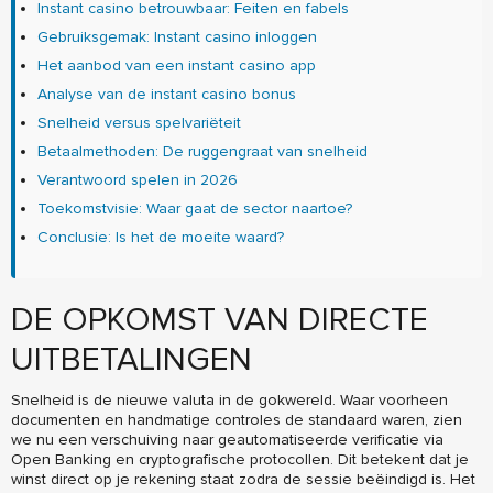
Instant casino betrouwbaar: Feiten en fabels
Gebruiksgemak: Instant casino inloggen
Het aanbod van een instant casino app
Analyse van de instant casino bonus
Snelheid versus spelvariëteit
Betaalmethoden: De ruggengraat van snelheid
Verantwoord spelen in 2026
Toekomstvisie: Waar gaat de sector naartoe?
Conclusie: Is het de moeite waard?
DE OPKOMST VAN DIRECTE
UITBETALINGEN
Snelheid is de nieuwe valuta in de gokwereld. Waar voorheen
documenten en handmatige controles de standaard waren, zien
we nu een verschuiving naar geautomatiseerde verificatie via
Open Banking en cryptografische protocollen. Dit betekent dat je
winst direct op je rekening staat zodra de sessie beëindigd is. Het