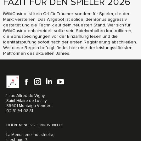
FAZIT FÜR DEN SPIELER 2026
iWildCasino ist kein Ort für Träumer, sondern für Spieler, die den
Markt verstehen. Das Angebot ist solide, der Bonus aggressiv
gestaltet und die Technik auf dem neuesten Stand. Wer sich für
iWildCasino entscheidet, sollte sein Spielverhalten kontrollieren,
die Bonusbedingungen vor der Einzahlung lesen und die
Identitätsprüfung sofort nach der ersten Registrierung abschließen.
Wer diese Regeln befolgt, findet hier eine der leistungsstärksten
Plattformen des aktuellen Jahres.
Facebook
instagram
LinkedIn
YouTube
1, rue Alfred de Vigny
Saint Hilaire de Loulay
85601 Montaigu-Vendée
02 51 94 08 31
FILIÈRE MENUISERIE INDUSTRIELLE
La Menuiserie Industrielle,
c’est quoi ?