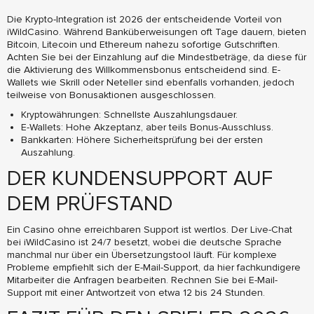
Die Krypto-Integration ist 2026 der entscheidende Vorteil von
iWildCasino. Während Banküberweisungen oft Tage dauern, bieten
Bitcoin, Litecoin und Ethereum nahezu sofortige Gutschriften.
Achten Sie bei der Einzahlung auf die Mindestbeträge, da diese für
die Aktivierung des Willkommensbonus entscheidend sind. E-
Wallets wie Skrill oder Neteller sind ebenfalls vorhanden, jedoch
teilweise von Bonusaktionen ausgeschlossen.
Kryptowährungen: Schnellste Auszahlungsdauer.
E-Wallets: Hohe Akzeptanz, aber teils Bonus-Ausschluss.
Bankkarten: Höhere Sicherheitsprüfung bei der ersten
Auszahlung.
DER KUNDENSUPPORT AUF
DEM PRÜFSTAND
Ein Casino ohne erreichbaren Support ist wertlos. Der Live-Chat
bei iWildCasino ist 24/7 besetzt, wobei die deutsche Sprache
manchmal nur über ein Übersetzungstool läuft. Für komplexe
Probleme empfiehlt sich der E-Mail-Support, da hier fachkundigere
Mitarbeiter die Anfragen bearbeiten. Rechnen Sie bei E-Mail-
Support mit einer Antwortzeit von etwa 12 bis 24 Stunden.