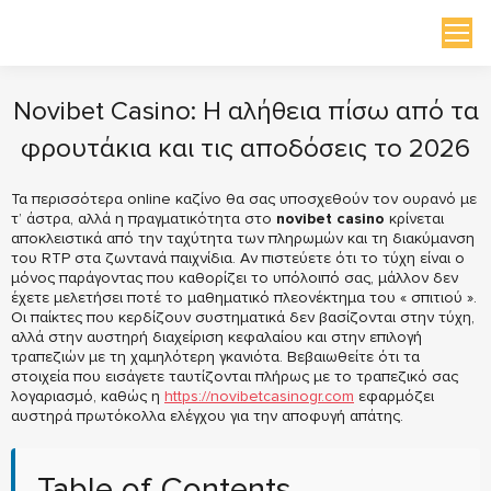
Novibet Casino: Η αλήθεια πίσω από τα
φρουτάκια και τις αποδόσεις το 2026
Vous êtes ici :
Τα περισσότερα online καζίνο θα σας υποσχεθούν τον ουρανό με
τ’ άστρα, αλλά η πραγματικότητα στο
novibet casino
κρίνεται
αποκλειστικά από την ταχύτητα των πληρωμών και τη διακύμανση
του RTP στα ζωντανά παιχνίδια. Αν πιστεύετε ότι το τύχη είναι ο
μόνος παράγοντας που καθορίζει το υπόλοιπό σας, μάλλον δεν
έχετε μελετήσει ποτέ το μαθηματικό πλεονέκτημα του « σπιτιού ».
Οι παίκτες που κερδίζουν συστηματικά δεν βασίζονται στην τύχη,
αλλά στην αυστηρή διαχείριση κεφαλαίου και στην επιλογή
τραπεζιών με τη χαμηλότερη γκανιότα. Βεβαιωθείτε ότι τα
στοιχεία που εισάγετε ταυτίζονται πλήρως με το τραπεζικό σας
λογαριασμό, καθώς η
https://novibetcasinogr.com
εφαρμόζει
αυστηρά πρωτόκολλα ελέγχου για την αποφυγή απάτης.
Table of Contents