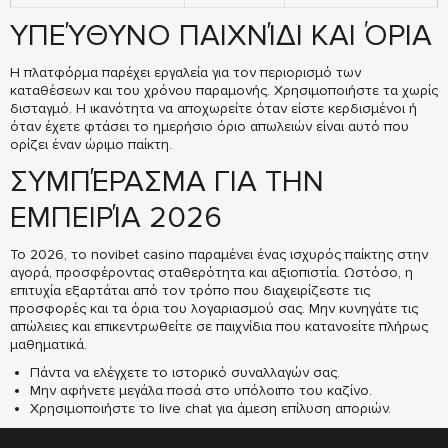
ΥΠΕΎΘΥΝΟ ΠΑΙΧΝΊΔΙ ΚΑΙ ΌΡΙΑ
Η πλατφόρμα παρέχει εργαλεία για τον περιορισμό των
καταθέσεων και του χρόνου παραμονής. Χρησιμοποιήστε τα χωρίς
δισταγμό. Η ικανότητα να αποχωρείτε όταν είστε κερδισμένοι ή
όταν έχετε φτάσει το ημερήσιο όριο απωλειών είναι αυτό που
ορίζει έναν ώριμο παίκτη.
ΣΥΜΠΈΡΑΣΜΑ ΓΙΑ ΤΗΝ
ΕΜΠΕΙΡΊΑ 2026
Το 2026, το novibet casino παραμένει ένας ισχυρός παίκτης στην
αγορά, προσφέροντας σταθερότητα και αξιοπιστία. Ωστόσο, η
επιτυχία εξαρτάται από τον τρόπο που διαχειρίζεστε τις
προσφορές και τα όρια του λογαριασμού σας. Μην κυνηγάτε τις
απώλειες και επικεντρωθείτε σε παιχνίδια που κατανοείτε πλήρως
μαθηματικά.
Πάντα να ελέγχετε το ιστορικό συναλλαγών σας.
Μην αφήνετε μεγάλα ποσά στο υπόλοιπο του καζίνο.
Χρησιμοποιήστε το live chat για άμεση επίλυση αποριών.