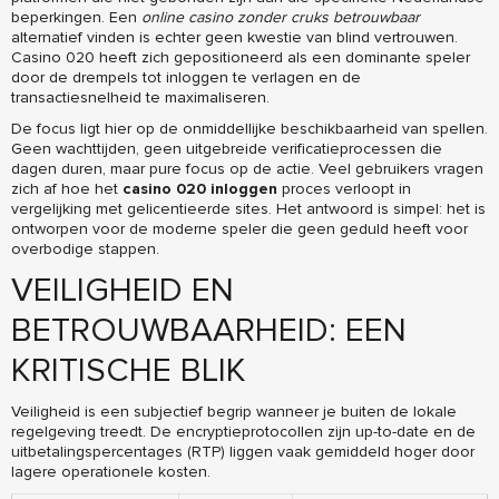
beperkingen. Een
online casino zonder cruks betrouwbaar
alternatief vinden is echter geen kwestie van blind vertrouwen.
Casino 020 heeft zich gepositioneerd als een dominante speler
door de drempels tot inloggen te verlagen en de
transactiesnelheid te maximaliseren.
De focus ligt hier op de onmiddellijke beschikbaarheid van spellen.
Geen wachttijden, geen uitgebreide verificatieprocessen die
dagen duren, maar pure focus op de actie. Veel gebruikers vragen
zich af hoe het
casino 020 inloggen
proces verloopt in
vergelijking met gelicentieerde sites. Het antwoord is simpel: het is
ontworpen voor de moderne speler die geen geduld heeft voor
overbodige stappen.
VEILIGHEID EN
BETROUWBAARHEID: EEN
KRITISCHE BLIK
Veiligheid is een subjectief begrip wanneer je buiten de lokale
regelgeving treedt. De encryptieprotocollen zijn up-to-date en de
uitbetalingspercentages (RTP) liggen vaak gemiddeld hoger door
lagere operationele kosten.