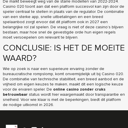
De markt beweegt weg van de starre modellen van 2022-2024.
Casino 020 toont aan dat een platform succesvol kan zijn door de
speler centraal te stellen in plaats van de regulator. De combinatie
van een sterke app, snelle uitbetalingen en een breed
spelaanbod zorgt ervoor dat dit platform ook in 2027 een
belangrijke rol zal spelen. De vraag is niet of deze casino’s blijven
bestaan, maar hoe snel de gevestigde orde hun eigen regels
moet versoepelen om relevant te blijven.
CONCLUSIE: IS HET DE MOEITE
WAARD?
Wie op zoek is naar een superieure ervaring zonder de
bureaucratische rompslomp, komt onvermijdelijk uit bij Casino 020.
De combinatie van technische stabiliteit, een breed aanbod en de
vrijheid om eigen keuzes te maken, maakt dit een logische keuze
voor de ervaren speler. De
online casino zonder cruks
betrouwbaar
status wordt hier waargemaakt door transparantie en
snelheid. Voor wie klaar is met de beperkingen, biedt dit platform
de nodige uitkomst in 2026.