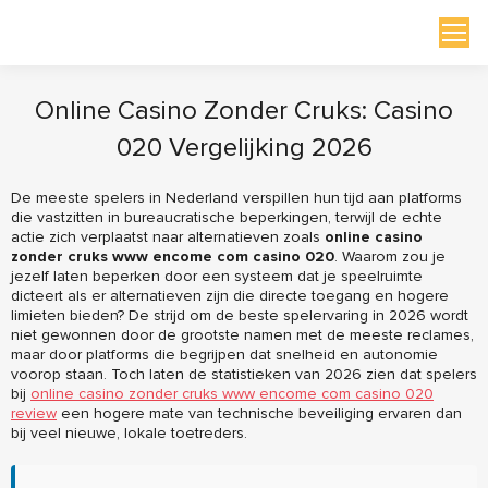
Online Casino Zonder Cruks: Casino
020 Vergelijking 2026
Vous êtes ici :
De meeste spelers in Nederland verspillen hun tijd aan platforms
die vastzitten in bureaucratische beperkingen, terwijl de echte
actie zich verplaatst naar alternatieven zoals
online casino
zonder cruks www encome com casino 020
. Waarom zou je
jezelf laten beperken door een systeem dat je speelruimte
dicteert als er alternatieven zijn die directe toegang en hogere
limieten bieden? De strijd om de beste spelervaring in 2026 wordt
niet gewonnen door de grootste namen met de meeste reclames,
maar door platforms die begrijpen dat snelheid en autonomie
voorop staan. Toch laten de statistieken van 2026 zien dat spelers
bij
online casino zonder cruks www encome com casino 020
review
een hogere mate van technische beveiliging ervaren dan
bij veel nieuwe, lokale toetreders.