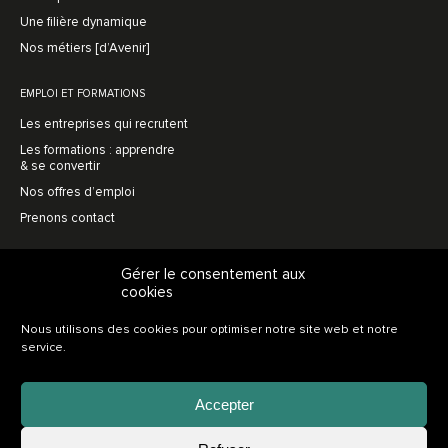
Une filière dynamique
Nos métiers [d’Avenir]
EMPLOI ET FORMATIONS
Les entreprises qui recrutent
Les formations : apprendre
& se convertir
Nos offres d’emploi
Prenons contact
MENUISERIE AVENIR
Gérer le consentement aux
cookies
L’association, en bref
Une vision prospective
Nous utilisons des cookies pour optimiser notre site web et notre
L’innovation collective
service.
Soutien au recrutement
Nos adhérents
Accepter
Adhérer