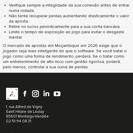
Verifique sempre a integridade da sua conexão antes de entrar
numa rodada.
Não tente recuperar perdas aumentando drasticamente o valor
da aposta.
Retire os lucros periodicamente para a sua conta bancária.
Limite o tempo de exposição ao jogo para evitar o desgaste
mental.
O mercado de apostas em Moçambique em 2026 exige que o
jogador seja mais inteligente do que o software. Se você tratar o
jogo como uma forma de rendimento, perderá. Se o tratar como
um entretenimento de alto risco com gestão rigorosa, poderá,
pelo menos, controlar a sua curva de perdas.
Facebook
instagram
LinkedIn
YouTube
1, rue Alfred de Vigny
Saint Hilaire de Loulay
85601 Montaigu-Vendée
02 51 94 08 31