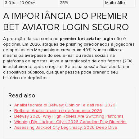
3.01x – 10.00x+
25%
Muito Alto
A IMPORTÂNCIA DO PREMIER
BET AVIATOR LOGIN SEGURO
A proteção da sua conta no
premier bet aviator login
não é
opcional. Em 2026, ataques de phishing direcionados a jogadores
de apostas em Moçambique cresceram 40%. Nunca utilize a
mesma palavra-passe do seu e-mail ou redes sociais na
plataforma de apostas. Ative a autenticação de dois fatores (2FA)
imediatamente após o registo. Se a sua sessão ficar aberta em
dispositivos públicos, qualquer pessoa pode drenar o seu
histórico de depósitos.
Read also
Analisi tecnica di Betway: Opinioni e dati reali 2026
Bettime: Analisi tecnica e performance 2026
Betway 2026: Why High Rollers Are Switching Platforms
Winning Big: Jackpot City’s 2026 Canadian Play Blueprint
Assessing Jackpot City Legitimacy: 2026 Deep Dive