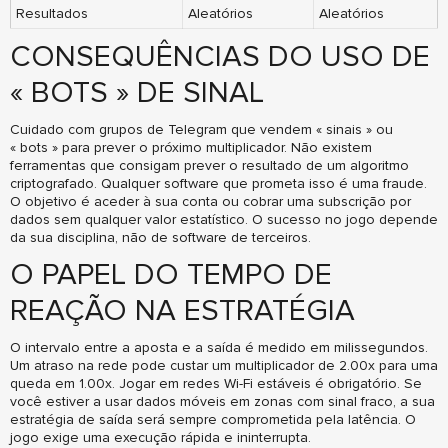
Resultados
Aleatórios
Aleatórios
CONSEQUÊNCIAS DO USO DE
« BOTS » DE SINAL
Cuidado com grupos de Telegram que vendem « sinais » ou
« bots » para prever o próximo multiplicador. Não existem
ferramentas que consigam prever o resultado de um algoritmo
criptografado. Qualquer software que prometa isso é uma fraude.
O objetivo é aceder à sua conta ou cobrar uma subscrição por
dados sem qualquer valor estatístico. O sucesso no jogo depende
da sua disciplina, não de software de terceiros.
O PAPEL DO TEMPO DE
REAÇÃO NA ESTRATÉGIA
O intervalo entre a aposta e a saída é medido em milissegundos.
Um atraso na rede pode custar um multiplicador de 2.00x para uma
queda em 1.00x. Jogar em redes Wi-Fi estáveis é obrigatório. Se
você estiver a usar dados móveis em zonas com sinal fraco, a sua
estratégia de saída será sempre comprometida pela latência. O
jogo exige uma execução rápida e ininterrupta.