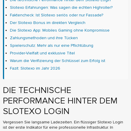
Slotexo Erfahrungen: Was sagen die echten Highroller?
Faktencheck: Ist Slotexo seriös oder nur Fassade?
Der Slotexo Bonus im direkten Vergleich
Die Slotexo App: Mobiles Gaming ohne Kompromisse
Zahlungsmethoden und ihre Tücken
Spielerschutz: Mehr als nur eine Pflichtübung
Provider-Vielfalt und exklusive Titel
Warum die Verifizierung der Schlüssel zum Erfolg ist
Fazit: Slotexo im Jahr 2026
DIE TECHNISCHE
PERFORMANCE HINTER DEM
SLOTEXO LOGIN
Vergessen Sie langsame Ladezeiten. Ein flüssiger Slotexo Login
ist der erste Indikator für eine professionelle Infrastruktur. In