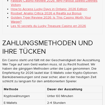
Fastpay Casino Review 2026: Why Payout Speed Defines
Victory
How to Access Lucky Days in Ontario: 2026 Edition
Roobet: Analisi Critica 2026 e Realtà sui Bonus
Golden Tiger Review 2026: Is This Casino Worth Your
Wager?
Les 10 secrets du Lucky Treasure Casino en 2026
ZAHLUNGSMETHODEN UND
IHRE TÜCKEN
Ein Casino steht und fällt mit der Geschwindigkeit der Auszahlung.
Wer Tage auf sein Geld warten muss, ist zu Recht frustriert. Wir
haben die gängigen Methoden unter die Lupe genommen. Die
Empfehlung für 2026 lautet klar: E-Wallets oder Krypto-Optionen.
Banküberweisungen sind zwar sicher, aber in der heutigen Zeit
schlicht zu langsam für den ambitionierten Spieler.
Methode
Dauer der Auszahlung
Kryptowährungen
Unter 60 Minuten
E-Wallets
2-4 Stunden