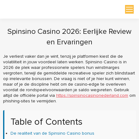
Spinsino Casino 2026: Eerlijke Review
en Ervaringen
Vous êtes ici :
Je verliest vaker dan je wint, tenzij je platformen kiest die de
volatiliteit in jouw voordeel laten werken. Spinsino Casino is in
2026 de plek waar professionele spelers hun winstmarges
vergroten, terwijl de gemiddelde recreatieve speler zich blindstaart
op irrelevante bonussen. De vraag is niet of je hier kunt winnen,
maar of je de discipline hebt om de casino-edge te overleven
voordat de rondspeelvoorwaarden je saldo wegvreten. Gebruik
altijd de officiële portal via
https://spinsinocasinonederland.com
om
phishing-sites te vermijden.
Table of Contents
De realiteit van de Spinsino Casino bonus