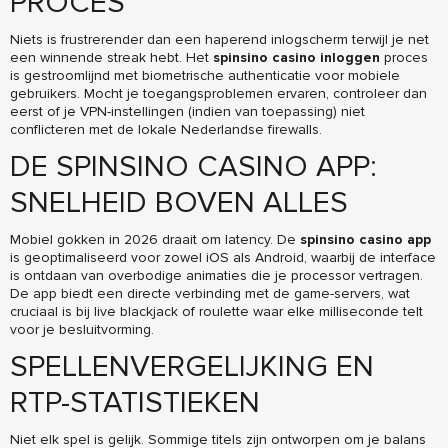
PROCES
Niets is frustrerender dan een haperend inlogscherm terwijl je net
een winnende streak hebt. Het
spinsino casino inloggen
proces
is gestroomlijnd met biometrische authenticatie voor mobiele
gebruikers. Mocht je toegangsproblemen ervaren, controleer dan
eerst of je VPN-instellingen (indien van toepassing) niet
conflicteren met de lokale Nederlandse firewalls.
DE SPINSINO CASINO APP:
SNELHEID BOVEN ALLES
Mobiel gokken in 2026 draait om latency. De
spinsino casino app
is geoptimaliseerd voor zowel iOS als Android, waarbij de interface
is ontdaan van overbodige animaties die je processor vertragen.
De app biedt een directe verbinding met de game-servers, wat
cruciaal is bij live blackjack of roulette waar elke milliseconde telt
voor je besluitvorming.
SPELLENVERGELIJKING EN
RTP-STATISTIEKEN
Niet elk spel is gelijk. Sommige titels zijn ontworpen om je balans