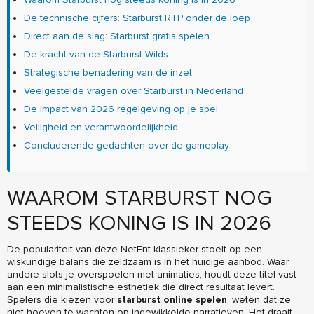
De technische cijfers: Starburst RTP onder de loep
Direct aan de slag: Starburst gratis spelen
De kracht van de Starburst Wilds
Strategische benadering van de inzet
Veelgestelde vragen over Starburst in Nederland
De impact van 2026 regelgeving op je spel
Veiligheid en verantwoordelijkheid
Concluderende gedachten over de gameplay
WAAROM STARBURST NOG
STEEDS KONING IS IN 2026
De populariteit van deze NetEnt-klassieker stoelt op een
wiskundige balans die zeldzaam is in het huidige aanbod. Waar
andere slots je overspoelen met animaties, houdt deze titel vast
aan een minimalistische esthetiek die direct resultaat levert.
Spelers die kiezen voor
starburst online spelen
, weten dat ze
niet hoeven te wachten op ingewikkelde narratieven. Het draait