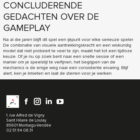
CONCLUDERENDE
GEDACHTEN OVER DE
GAMEPLAY
Na al die jaren blijft dit spel een ijkpunt voor elke serieuze speler.
De combinatie van visuele aantrekkingskracht en een wiskundig
model dat niet probeert te veel te zijn, maakt het tot een tijdloze
keuze. Of je nu op zoek bent naar een snelle sessie of een
manier om je speelstijl te verfijnen, het begrijpen van de
mechanics is de enige weg naar een consistente ervaring. Blijf
alert, ken je limieten en laat de sterren voor je werken.
Facebook
instagram
LinkedIn
YouTube
1, rue Alfred de Vigny
Saint Hilaire de Loulay
85601 Montaigu-Vendée
02 51 94 08 31