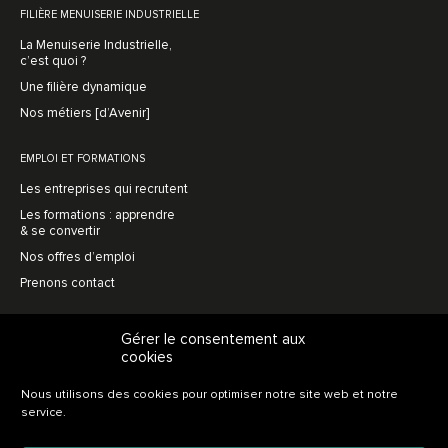
FILIÈRE MENUISERIE INDUSTRIELLE
La Menuiserie Industrielle,
c’est quoi ?
Une filière dynamique
Nos métiers [d’Avenir]
EMPLOI ET FORMATIONS
Les entreprises qui recrutent
Les formations : apprendre
& se convertir
Nos offres d’emploi
Prenons contact
MENUISERIE AVENIR
Gérer le consentement aux
cookies
L’association, en bref
Une vision prospective
Nous utilisons des cookies pour optimiser notre site web et notre
L’innovation collective
service.
Soutien au recrutement