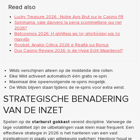
Read also
Lucky Treasure 2026 : Notre Avis Brut sur le Casino FR
Spinmama: vale davvero la pena scommettere qui nel
2026?
Betcosmos 2026: Η αλήθεια για τις αποδόσεις και το
παιχνίδι
Roobet: Analisi Critica 2026 e Realtà sui Bonus
Dux Casino Review 2026: Is de Hype Echt Waardevol?
Wilds verschijnen alleen op de middelste drie rollen.
Elke Wild activeert automatisch één gratis re-spin.
Maximaal drie opeenvolgende re-spins mogelijk.
De Wilds blijven staan tijdens de re-spins voor extra winst.
STRATEGISCHE BENADERING
VAN DE INZET
Spelen op de
starburst gokkast
vereist discipline. Vanwege de
lage volatiliteit zijn de uitbetalingen vaak klein maar frequent. Een
effectieve strategie in 2026 is het hanteren van een vast
inzetpatroon in plaats van willekeurig switchen. Hierdoor houd je