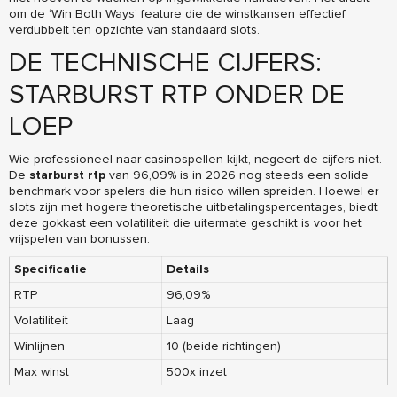
om de ‘Win Both Ways’ feature die de winstkansen effectief
verdubbelt ten opzichte van standaard slots.
DE TECHNISCHE CIJFERS:
STARBURST RTP ONDER DE
LOEP
Wie professioneel naar casinospellen kijkt, negeert de cijfers niet.
De
starburst rtp
van 96,09% is in 2026 nog steeds een solide
benchmark voor spelers die hun risico willen spreiden. Hoewel er
slots zijn met hogere theoretische uitbetalingspercentages, biedt
deze gokkast een volatiliteit die uitermate geschikt is voor het
vrijspelen van bonussen.
Specificatie
Details
RTP
96,09%
Volatiliteit
Laag
Winlijnen
10 (beide richtingen)
Max winst
500x inzet