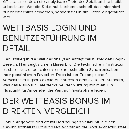
Affiliate-Links, doch die analytische Tiefe der Spielberichte bleibt
unbestritten. Wer die Seite nutzt, erkennt schnell, dass hier nicht
nur oberflächlich geworben, sondern tief in die Daten eingetaucht
wird.
WETTBASIS LOGIN UND
BENUTZERFÜHRUNG IM
DETAIL
Der Einstieg in die Welt der Analysen erfolgt meist über den Login-
Bereich. Hier zeigt sich ein klares Bild: Die technische Infrastruktur
ist stabil. Nutzer berichten von einer schnellen Synchronisation
ihrer persönlichen Favoriten. Doch ist der Zugang sicher?
Verschlüsselungsprotokolle entsprechen dem aktuellen Standard,
was das Risiko für Datenlecks bei der Nutzung minimiert. Ein
Pluspunkt für Anwender, die Wert auf Privatsphäre legen.
DER WETTBASIS BONUS IM
DIREKTEN VERGLEICH
Bonus-Angebote sind oft mit Bedingungen verknüpft, die den
Gewinn schnell in Luft auflösen. Wir haben die Bonus-Struktur unter