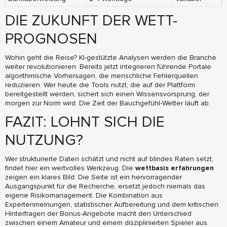
DIE ZUKUNFT DER WETT-
PROGNOSEN
Wohin geht die Reise? KI-gestützte Analysen werden die Branche
weiter revolutionieren. Bereits jetzt integrieren führende Portale
algorithmische Vorhersagen, die menschliche Fehlerquellen
reduzieren. Wer heute die Tools nutzt, die auf der Plattform
bereitgestellt werden, sichert sich einen Wissensvorsprung, der
morgen zur Norm wird. Die Zeit der Bauchgefühl-Wetter läuft ab.
FAZIT: LOHNT SICH DIE
NUTZUNG?
Wer strukturierte Daten schätzt und nicht auf blindes Raten setzt,
findet hier ein wertvolles Werkzeug. Die
wettbasis erfahrungen
zeigen ein klares Bild: Die Seite ist ein hervorragender
Ausgangspunkt für die Recherche, ersetzt jedoch niemals das
eigene Risikomanagement. Die Kombination aus
Expertenmeinungen, statistischer Aufbereitung und dem kritischen
Hinterfragen der Bonus-Angebote macht den Unterschied
zwischen einem Amateur und einem disziplinierten Spieler aus.