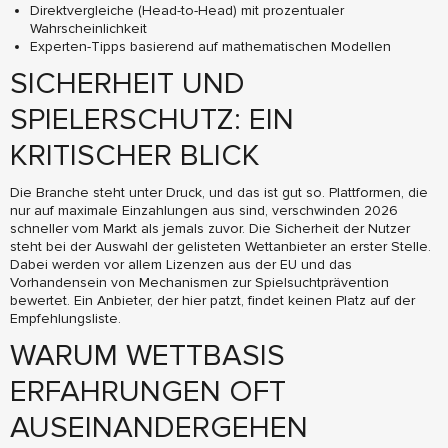
Direktvergleiche (Head-to-Head) mit prozentualer
Wahrscheinlichkeit
Experten-Tipps basierend auf mathematischen Modellen
SICHERHEIT UND
SPIELERSCHUTZ: EIN
KRITISCHER BLICK
Die Branche steht unter Druck, und das ist gut so. Plattformen, die
nur auf maximale Einzahlungen aus sind, verschwinden 2026
schneller vom Markt als jemals zuvor. Die Sicherheit der Nutzer
steht bei der Auswahl der gelisteten Wettanbieter an erster Stelle.
Dabei werden vor allem Lizenzen aus der EU und das
Vorhandensein von Mechanismen zur Spielsuchtprävention
bewertet. Ein Anbieter, der hier patzt, findet keinen Platz auf der
Empfehlungsliste.
WARUM WETTBASIS
ERFAHRUNGEN OFT
AUSEINANDERGEHEN