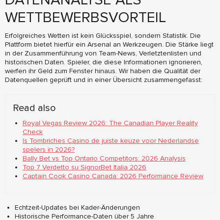
WETTBEWERBSVORTEIL
Erfolgreiches Wetten ist kein Glücksspiel, sondern Statistik. Die
Plattform bietet hierfür ein Arsenal an Werkzeugen. Die Stärke liegt
in der Zusammenführung von Team-News, Verletztenlisten und
historischen Daten. Spieler, die diese Informationen ignorieren,
werfen ihr Geld zum Fenster hinaus. Wir haben die Qualität der
Datenquellen geprüft und in einer Übersicht zusammengefasst:
Read also
Royal Vegas Review 2026: The Canadian Player Reality
Check
Is Tombriches Casino de juiste keuze voor Nederlandse
spelers in 2026?
Bally Bet vs Top Ontario Competitors: 2026 Analysis
Top 7 Verdetto su SignorBet Italia 2026
Captain Cook Casino Canada: 2026 Performance Review
Echtzeit-Updates bei Kader-Änderungen
Historische Performance-Daten über 5 Jahre