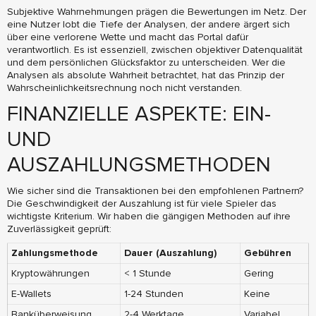
Subjektive Wahrnehmungen prägen die Bewertungen im Netz. Der
eine Nutzer lobt die Tiefe der Analysen, der andere ärgert sich
über eine verlorene Wette und macht das Portal dafür
verantwortlich. Es ist essenziell, zwischen objektiver Datenqualität
und dem persönlichen Glücksfaktor zu unterscheiden. Wer die
Analysen als absolute Wahrheit betrachtet, hat das Prinzip der
Wahrscheinlichkeitsrechnung noch nicht verstanden.
FINANZIELLE ASPEKTE: EIN-
UND
AUSZAHLUNGSMETHODEN
Wie sicher sind die Transaktionen bei den empfohlenen Partnern?
Die Geschwindigkeit der Auszahlung ist für viele Spieler das
wichtigste Kriterium. Wir haben die gängigen Methoden auf ihre
Zuverlässigkeit geprüft:
Zahlungsmethode
Dauer (Auszahlung)
Gebühren
Kryptowährungen
< 1 Stunde
Gering
E-Wallets
1-24 Stunden
Keine
Banküberweisung
2-4 Werktage
Variabel