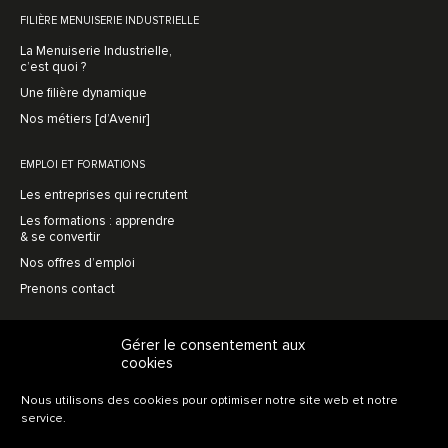
FILIÈRE MENUISERIE INDUSTRIELLE
La Menuiserie Industrielle,
c’est quoi ?
Une filière dynamique
Nos métiers [d’Avenir]
EMPLOI ET FORMATIONS
Les entreprises qui recrutent
Les formations : apprendre
& se convertir
Nos offres d’emploi
Prenons contact
MENUISERIE AVENIR
Gérer le consentement aux
cookies
L’association, en bref
Une vision prospective
Nous utilisons des cookies pour optimiser notre site web et notre
L’innovation collective
service.
Soutien au recrutement