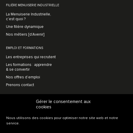
FILIÈRE MENUISERIE INDUSTRIELLE
La Menuiserie Industrielle,
c’est quoi ?
Une filière dynamique
Nos métiers [d’Avenir]
EMPLOI ET FORMATIONS
Les entreprises qui recrutent
Les formations : apprendre
& se convertir
Nos offres d’emploi
Prenons contact
MENUISERIE AVENIR
Gérer le consentement aux
cookies
L’association, en bref
Une vision prospective
Nous utilisons des cookies pour optimiser notre site web et notre
L’innovation collective
service.
Soutien au recrutement