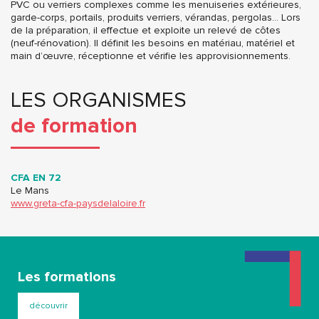
PVC ou verriers complexes comme les menuiseries extérieures,
garde-corps, portails, produits verriers, vérandas, pergolas… Lors
de la préparation, il effectue et exploite un relevé de côtes
(neuf-rénovation). Il définit les besoins en matériau, matériel et
main d’œuvre, réceptionne et vérifie les approvisionnements.
LES ORGANISMES
de formation
CFA EN 72
Le Mans
www.greta-cfa-paysdelaloire.fr
Les formations
découvrir