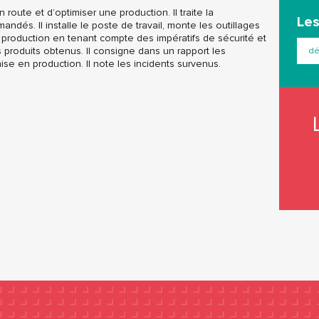
 route et d’optimiser une production. Il traite la
Les
és. Il installe le poste de travail, monte les outillages
n production en tenant compte des impératifs de sécurité et
s produits obtenus. Il consigne dans un rapport les
dé
mise en production. Il note les incidents survenus.