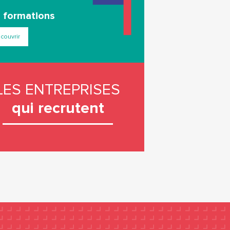
 formations
couvrir
LES ENTREPRISES
qui recrutent