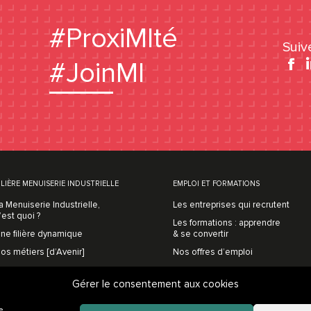
#ProxiMIté
Suiv
#JoinMI
Fa
be
ILIÈRE MENUISERIE INDUSTRIELLE
EMPLOI ET FORMATIONS
a Menuiserie Industrielle,
Les entreprises qui recrutent
’est quoi ?
Les formations : apprendre
ne filière dynamique
& se convertir
os métiers [d’Avenir]
Nos offres d’emploi
Prenons contact
Gérer le consentement aux cookies
e.