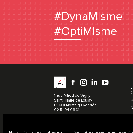
#DynaMIsme
#OptiMIsme
Facebook
instagram
LinkedIn
YouTu
F
L
c
1, rue Alfred de Vigny
U
Saint Hilaire de Loulay
85601 Montaigu-Vendée
N
02 51 94 08 31
Nous utilisons des cookies pour optimiser notre site web et notre servic