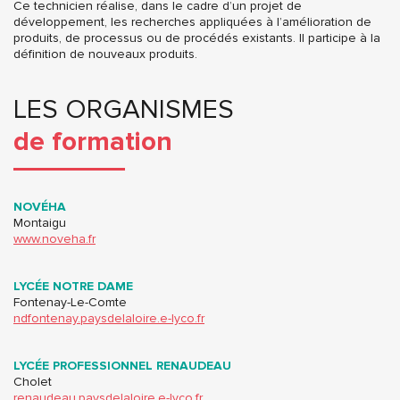
Ce technicien réalise, dans le cadre d’un projet de
développement, les recherches appliquées à l’amélioration de
produits, de processus ou de procédés existants. Il participe à la
définition de nouveaux produits.
LES ORGANISMES
de formation
NOVÉHA
Montaigu
www.noveha.fr
LYCÉE NOTRE DAME
Fontenay-Le-Comte
ndfontenay.paysdelaloire.e-lyco.fr
LYCÉE PROFESSIONNEL RENAUDEAU
Cholet
renaudeau.paysdelaloire.e-lyco.fr