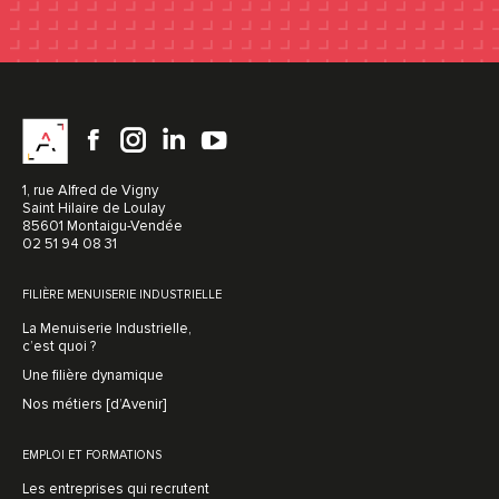
Facebook
YouTube
Facebook
instagram
LinkedIn
YouTube
1, rue Alfred de Vigny
Saint Hilaire de Loulay
85601 Montaigu-Vendée
02 51 94 08 31
FILIÈRE MENUISERIE INDUSTRIELLE
La Menuiserie Industrielle,
c’est quoi ?
Une filière dynamique
Nos métiers [d’Avenir]
EMPLOI ET FORMATIONS
Les entreprises qui recrutent