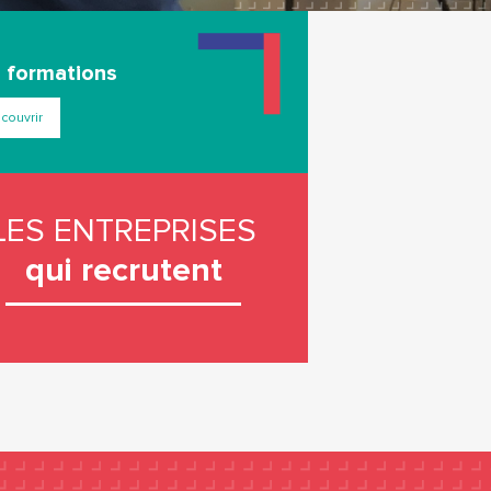
 formations
couvrir
LES ENTREPRISES
qui recrutent