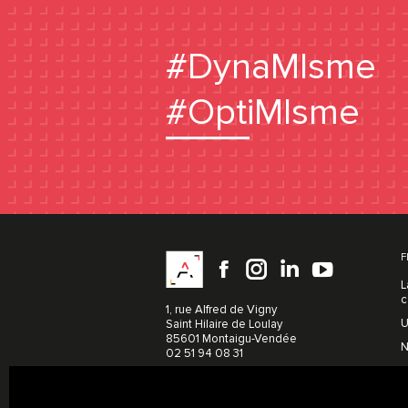
#DynaMIsme
#OptiMIsme
Facebook
instagram
LinkedIn
YouTu
F
L
c
1, rue Alfred de Vigny
U
Saint Hilaire de Loulay
85601 Montaigu-Vendée
N
02 51 94 08 31