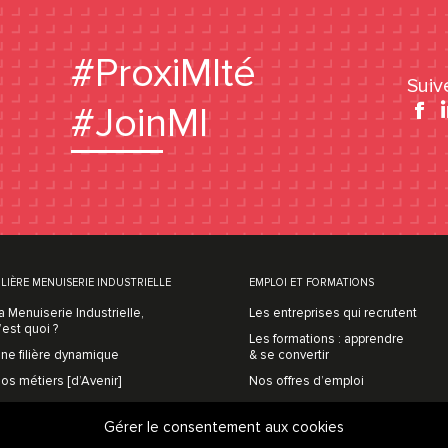
#ProxiMIté
Suiv
#JoinMI
Fa
be
ILIÈRE MENUISERIE INDUSTRIELLE
EMPLOI ET FORMATIONS
a Menuiserie Industrielle,
Les entreprises qui recrutent
’est quoi ?
Les formations : apprendre
ne filière dynamique
& se convertir
os métiers [d’Avenir]
Nos offres d’emploi
Prenons contact
Gérer le consentement aux cookies