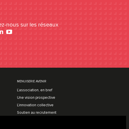
ez-nous sur les réseaux
cebook
YouTube
MENUISERIE AVENIR
L’association, en bref
Une vision prospective
L’innovation collective
Soutien au recrutement
Nos adhérents
Adhérer