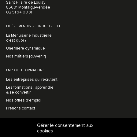
Saint Hilaire de Loulay
85601 Montaigu-Vendée
02 51 94 08 31
FILIÈRE MENUISERIE INDUSTRIELLE
La Menuiserie Industrielle,
c’est quoi ?
Une filière dynamique
Nos métiers [d’Avenir]
EMPLOI ET FORMATIONS
Les entreprises qui recrutent
Les formations : apprendre
& se convertir
Nos offres d’emploi
Prenons contact
MENUISERIE AVENIR
Gérer le consentement aux
cookies
L’association, en bref