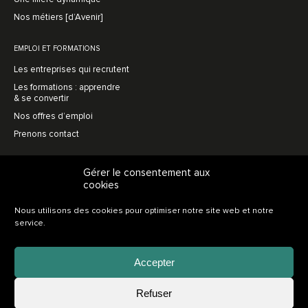
Nos métiers [d’Avenir]
EMPLOI ET FORMATIONS
Les entreprises qui recrutent
Les formations : apprendre
& se convertir
Nos offres d’emploi
Prenons contact
MENUISERIE AVENIR
Gérer le consentement aux
cookies
L’association, en bref
Une vision prospective
Nous utilisons des cookies pour optimiser notre site web et notre
L’innovation collective
service.
Soutien au recrutement
Nos adhérents
Accepter
Adhérer
Refuser
Nos partenaires