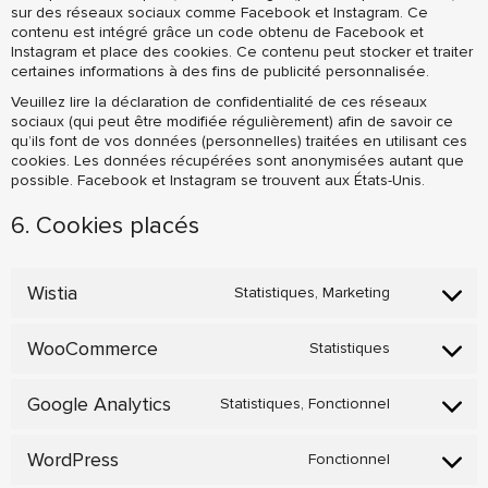
sur des réseaux sociaux comme Facebook et Instagram. Ce
contenu est intégré grâce un code obtenu de Facebook et
Instagram et place des cookies. Ce contenu peut stocker et traiter
certaines informations à des fins de publicité personnalisée.
Veuillez lire la déclaration de confidentialité de ces réseaux
sociaux (qui peut être modifiée régulièrement) afin de savoir ce
qu’ils font de vos données (personnelles) traitées en utilisant ces
cookies. Les données récupérées sont anonymisées autant que
possible. Facebook et Instagram se trouvent aux États-Unis.
6. Cookies placés
Wistia
Statistiques, Marketing
Consent
to
service
WooCommerce
Statistiques
Consent
wistia
to
service
Google Analytics
Statistiques, Fonctionnel
Consent
woocomme
to
service
WordPress
Fonctionnel
Consent
google-