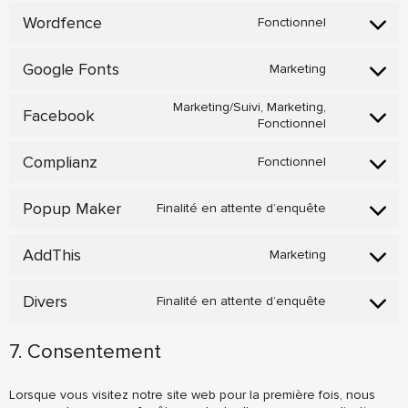
to
analytics
service
Wordfence
Fonctionnel
Consent
wordpress
to
service
Google Fonts
Marketing
Consent
wordfence
to
Marketing/Suivi, Marketing,
service
Facebook
Fonctionnel
Consent
google-
to
fonts
service
Complianz
Fonctionnel
Consent
facebook
to
service
Popup Maker
Finalité en attente d’enquête
Consent
complianz
to
service
AddThis
Marketing
Consent
popup-
to
maker
service
Divers
Finalité en attente d’enquête
Consent
addthis
to
service
7. Consentement
divers
Lorsque vous visitez notre site web pour la première fois, nous