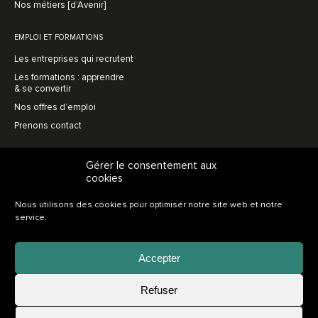
Nos métiers [d’Avenir]
EMPLOI ET FORMATIONS
Les entreprises qui recrutent
Les formations : apprendre
& se convertir
Nos offres d’emploi
Prenons contact
MENUISERIE AVENIR
Gérer le consentement aux
cookies
L’association, en bref
Une vision prospective
Nous utilisons des cookies pour optimiser notre site web et notre
L’innovation collective
service.
Soutien au recrutement
Nos adhérents
Accepter
Adhérer
Refuser
Nos partenaires
Postuler