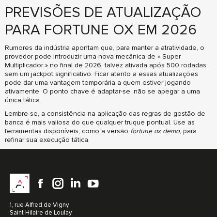
PREVISÕES DE ATUALIZAÇÃO
PARA FORTUNE OX EM 2026
Rumores da indústria apontam que, para manter a atratividade, o
provedor pode introduzir uma nova mecânica de « Super
Multiplicador » no final de 2026, talvez ativada após 500 rodadas
sem um jackpot significativo. Ficar atento a essas atualizações
pode dar uma vantagem temporária a quem estiver jogando
ativamente. O ponto chave é adaptar-se, não se apegar a uma
única tática.
Lembre-se, a consistência na aplicação das regras de gestão de
banca é mais valiosa do que qualquer truque pontual. Use as
ferramentas disponíveis, como a versão
fortune ox demo
, para
refinar sua execução tática.
Facebook
instagram
LinkedIn
YouTube
1, rue Alfred de Vigny
Saint Hilaire de Loulay