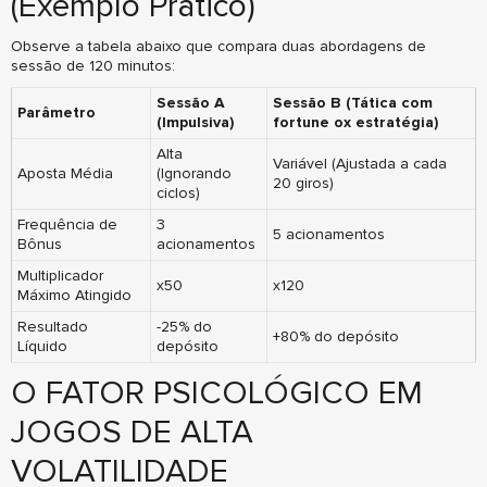
(Exemplo Prático)
Observe a tabela abaixo que compara duas abordagens de
sessão de 120 minutos:
Sessão A
Sessão B (Tática com
Parâmetro
(Impulsiva)
fortune ox estratégia
)
Alta
Variável (Ajustada a cada
Aposta Média
(Ignorando
20 giros)
ciclos)
Frequência de
3
5 acionamentos
Bônus
acionamentos
Multiplicador
x50
x120
Máximo Atingido
Resultado
-25% do
+80% do depósito
Líquido
depósito
O FATOR PSICOLÓGICO EM
JOGOS DE ALTA
VOLATILIDADE