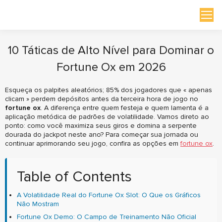
10 Táticas de Alto Nível para Dominar o
Fortune Ox em 2026
Vous êtes ici :
Esqueça os palpites aleatórios; 85% dos jogadores que « apenas
clicam » perdem depósitos antes da terceira hora de jogo no
fortune ox
. A diferença entre quem festeja e quem lamenta é a
aplicação metódica de padrões de volatilidade. Vamos direto ao
ponto: como você maximiza seus giros e domina a serpente
dourada do jackpot neste ano? Para começar sua jornada ou
continuar aprimorando seu jogo, confira as opções em
fortune ox
.
Table of Contents
A Volatilidade Real do Fortune Ox Slot: O Que os Gráficos
Não Mostram
Fortune Ox Demo: O Campo de Treinamento Não Oficial