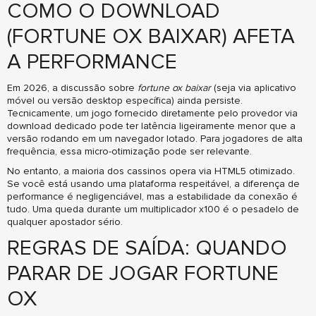
COMO O DOWNLOAD
(FORTUNE OX BAIXAR) AFETA
A PERFORMANCE
Em 2026, a discussão sobre
fortune ox baixar
(seja via aplicativo
móvel ou versão desktop específica) ainda persiste.
Tecnicamente, um jogo fornecido diretamente pelo provedor via
download dedicado pode ter latência ligeiramente menor que a
versão rodando em um navegador lotado. Para jogadores de alta
frequência, essa micro-otimização pode ser relevante.
No entanto, a maioria dos cassinos opera via HTML5 otimizado.
Se você está usando uma plataforma respeitável, a diferença de
performance é negligenciável, mas a estabilidade da conexão é
tudo. Uma queda durante um multiplicador x100 é o pesadelo de
qualquer apostador sério.
REGRAS DE SAÍDA: QUANDO
PARAR DE JOGAR FORTUNE
OX