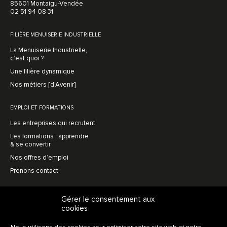
85601 Montaigu-Vendée
02 51 94 08 31
FILIÈRE MENUISERIE INDUSTRIELLE
La Menuiserie Industrielle,
c’est quoi ?
Une filière dynamique
Nos métiers [d’Avenir]
EMPLOI ET FORMATIONS
Les entreprises qui recrutent
Les formations : apprendre
& se convertir
Nos offres d’emploi
Prenons contact
MENUISERIE AVENIR
Gérer le consentement aux
cookies
L’association, en bref
Une vision prospective