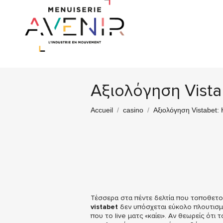
Αξιολόγηση Vista
Vous êtes ici :
Accueil
casino
Αξιολόγηση Vistabet:
Τέσσερα στα πέντε δελτία που τοποθετού
vistabet
δεν υπόσχεται εύκολο πλουτισμό
που το live ματς «καίει». Αν θεωρείς ότι