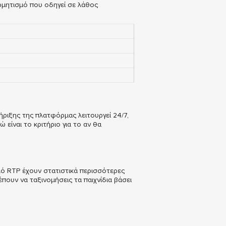
ορμητισμό που οδηγεί σε λάθος
ριξης της πλατφόρμας λειτουργεί 24/7,
είναι το κριτήριο για το αν θα
ηλό RTP έχουν στατιστικά περισσότερες
ουν να ταξινομήσεις τα παιχνίδια βάσει