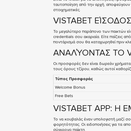
ταυτοποίηση από την αρχή, αποφεύγουν τ
στοιχηματικές.
VISTABET ΕΊΣΟΔΟ
Το μεγαλύτερο παράπονο των παικτών είνα
credentials σου ακαριαία. Είτε παίζεις 
ποντάρισμά σου θα καταχωρηθεί πριν κλεί
ΑΝΑΛΎΟΝΤΑΣ ΤΟ V
Οι προσφορές δεν είναι δωρεάν χρήματα, ε
τους όρους τζίρου, καθώς αυτοί καθορίζο
Τύπος Προσφοράς
Welcome Bonus
Free Bets
VISTABET APP: Η 
Το να κουβαλάς έναν υπολογιστή μαζί σου
φορητότητας. Οι ειδοποιήσεις για τα απ
σύγχρονο παίκτη.