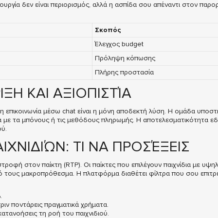
τουργία δεν είναι περιορισμός, αλλά η ασπίδα σου απέναντι στον παρ
Σκοπός
Έλεγχος budget
Πρόληψη κόπωσης
Πλήρης προστασία
ΞΗ ΚΑΙ ΑΞΙΟΠΙΣΤΊΑ
 επικοινωνία μέσω chat είναι η μόνη αποδεκτή λύση. Η ομάδα υποστή
 με τα μπόνους ή τις μεθόδους πληρωμής. Η αποτελεσματικότητα εδώ 
ού.
ΙΧΝΙΔΙΏΝ: ΤΙ ΝΑ ΠΡΟΣΈΞΕΙΣ
στροφή στον παίκτη (RTP). Οι παίκτες που επιλέγουν παιχνίδια με υψ
 τους μακροπρόθεσμα. Η πλατφόρμα διαθέτει φίλτρα που σου επιτρέπ
.
ιν ποντάρεις πραγματικά χρήματα.
κατανοήσεις τη ροή του παιχνιδιού.