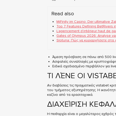
Read also
MiFinity im Casino: Der ultimative 
Top 7 Features Defining BetRivers 
L’agencement d’intérieur haut de g
Gates of Olympus 2026: Analyse van
Slotuna: Πώς να κυριαρχήσετε στα
Άμεση πρόσβαση σε πάνω από 500 live
Ασφαλείς συναλλαγές με κρυπτογράφ
Ειδικά σχεδιασμένο περιβάλλον για live
ΤΙ ΛΈΝΕ ΟΙ VISTA
Αν διαβάσεις τις πραγματικές vistabet κ
του τμήματος εξυπηρέτησης. Η ικανότητα
καζίνο από τα ερασιτεχνικά.
ΔΙΑΧΕΊΡΙΣΗ ΚΕΦΑ
Η πειθαρχία είναι ο μεγαλύτερος εχθρός