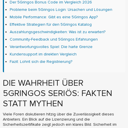
Der 5Gringos Bonus Code im Vergleich 2026
Probleme beim 5Gringos Login: Ursachen und Lösungen
Mobile Performance: Gibt es eine 5Gringos App?
Effektive Strategien für den 5Gringos Katalog
Auszahlungsgeschwindigkeiten: Was ist zu erwarten?
Community-Feedback und 5Gringos Erfahrungen
Verantwortungsvolles Spiel: Die harte Grenze
Kundensupport im direkten Vergleich
Fazit: Lohnt sich die Registrierung?
DIE WAHRHEIT ÜBER
5GRINGOS SERIÖS: FAKTEN
STATT MYTHEN
Viele Foren diskutieren hitzig über die Zuverlässigkeit dieses
Anbieters. Ein Blick auf die Lizenzierung und die
Sicherheitszertifikate zeigt jedoch ein klares Bild. Sicherheit im