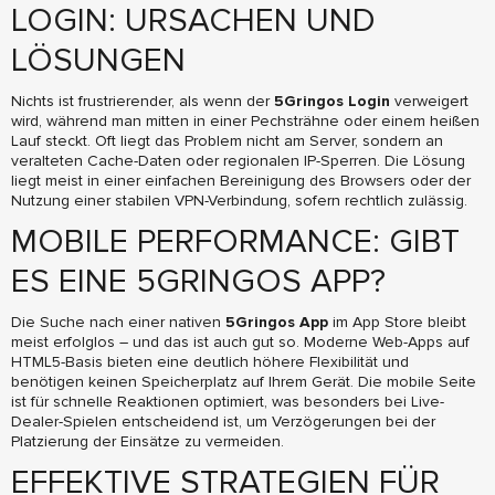
LOGIN: URSACHEN UND
LÖSUNGEN
Nichts ist frustrierender, als wenn der
5Gringos Login
verweigert
wird, während man mitten in einer Pechsträhne oder einem heißen
Lauf steckt. Oft liegt das Problem nicht am Server, sondern an
veralteten Cache-Daten oder regionalen IP-Sperren. Die Lösung
liegt meist in einer einfachen Bereinigung des Browsers oder der
Nutzung einer stabilen VPN-Verbindung, sofern rechtlich zulässig.
MOBILE PERFORMANCE: GIBT
ES EINE 5GRINGOS APP?
Die Suche nach einer nativen
5Gringos App
im App Store bleibt
meist erfolglos – und das ist auch gut so. Moderne Web-Apps auf
HTML5-Basis bieten eine deutlich höhere Flexibilität und
benötigen keinen Speicherplatz auf Ihrem Gerät. Die mobile Seite
ist für schnelle Reaktionen optimiert, was besonders bei Live-
Dealer-Spielen entscheidend ist, um Verzögerungen bei der
Platzierung der Einsätze zu vermeiden.
EFFEKTIVE STRATEGIEN FÜR