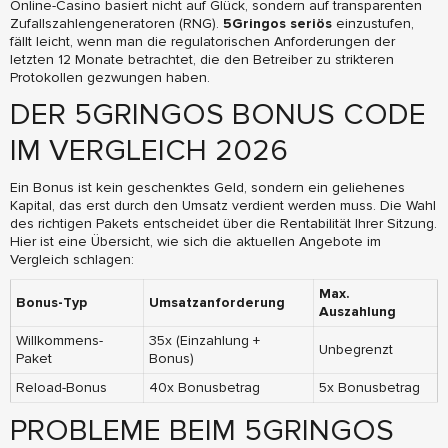
Online-Casino basiert nicht auf Glück, sondern auf transparenten
Zufallszahlengeneratoren (RNG).
5Gringos seriös
einzustufen,
fällt leicht, wenn man die regulatorischen Anforderungen der
letzten 12 Monate betrachtet, die den Betreiber zu strikteren
Protokollen gezwungen haben.
DER 5GRINGOS BONUS CODE
IM VERGLEICH 2026
Ein Bonus ist kein geschenktes Geld, sondern ein geliehenes
Kapital, das erst durch den Umsatz verdient werden muss. Die Wahl
des richtigen Pakets entscheidet über die Rentabilität Ihrer Sitzung.
Hier ist eine Übersicht, wie sich die aktuellen Angebote im
Vergleich schlagen:
Max.
Bonus-Typ
Umsatzanforderung
Auszahlung
Willkommens-
35x (Einzahlung +
Unbegrenzt
Paket
Bonus)
Reload-Bonus
40x Bonusbetrag
5x Bonusbetrag
PROBLEME BEIM 5GRINGOS