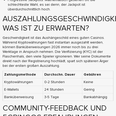
schlechteste Wahl, es sei denn, der Jackpot ist
überdurchschnittlich hoch.
AUSZAHLUNGSGESCHWINDIGKE
WAS IST ZU ERWARTEN?
Geschwindigkeit ist das Aushängeschild eines guten Casinos.
Während Kryptowährungen fast instantan ausgezahlt werden,
können Banküberweisungen 2026 immer noch bis zu drei
Werktage in Anspruch nehmen. Die Verifizierung (KYC) ist der
Flaschenhals, den viele Spieler ignorieren. Wer seine Dokumente
direkt nach der Registrierung hochlädt, spart sich späteren Ärger
bei der ersten großen Auszahlung.
Zahlungsmethode
Durchschn. Dauer
Gebühren
Kryptowährungen
0-2 Stunden
Keine
E-Wallets
24 Stunden
Gering
Banküberweisung
3-5 Tage
Bankabhängig
COMMUNITY-FEEDBACK UND