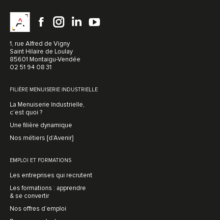
Facebook
instagram
LinkedIn
YouTube
1, rue Alfred de Vigny
Saint Hilaire de Loulay
85601 Montaigu-Vendée
02 51 94 08 31
FILIÈRE MENUISERIE INDUSTRIELLE
La Menuiserie Industrielle,
c’est quoi ?
Une filière dynamique
Nos métiers [d’Avenir]
EMPLOI ET FORMATIONS
Les entreprises qui recrutent
Les formations : apprendre
& se convertir
Nos offres d’emploi