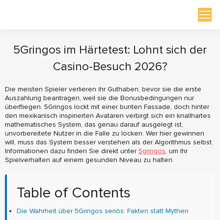
5Gringos im Härtetest: Lohnt sich der
Casino-Besuch 2026?
Vous êtes ici :
Die meisten Spieler verlieren ihr Guthaben, bevor sie die erste
Auszahlung beantragen, weil sie die Bonusbedingungen nur
überfliegen. 5Gringos lockt mit einer bunten Fassade, doch hinter
den mexikanisch inspirierten Avataren verbirgt sich ein knallhartes
mathematisches System, das genau darauf ausgelegt ist,
unvorbereitete Nutzer in die Falle zu locken. Wer hier gewinnen
will, muss das System besser verstehen als der Algorithmus selbst.
Informationen dazu finden Sie direkt unter
5gringos
, um Ihr
Spielverhalten auf einem gesunden Niveau zu halten.
Table of Contents
Die Wahrheit über 5Gringos seriös: Fakten statt Mythen