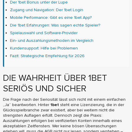
Der 1bet Bonus unter der Lupe
Zugang und Navigation: Der 1bet Login
Mobile Performance: Gibt es eine 1bet App?
Die 1bet Erfahrungen: Was sagen echte Spieler?
Spielauswahl und Software-Provider
Ein- und Auszahlungsmethoden im Vergleich
Kundensupport: Hilfe bei Problemen
Fazit: Strategische Empfehlung für 2026
DIE WAHRHEIT ÜBER 1BET
SERIÖS UND SICHER
Die Frage nach der Seriosität lässt sich nicht mit einem einfachen
„Ja“ beantworten. Hinter
1bet
steht eine Lizenzierung, die in der
Glücksspielbranche zwar existiert, aber bei weitem nicht die
strengsten Auflagen erfüllt. Dennoch zeigt die Praxis:
Auszahlungen erfolgen bei verifizierten Konten innerhalb eines
akzeptablen Zeitfensters. Wer keine bösen Überraschungen
erleben will, muss die AGB nicht nur lesen, sondern verstehen –