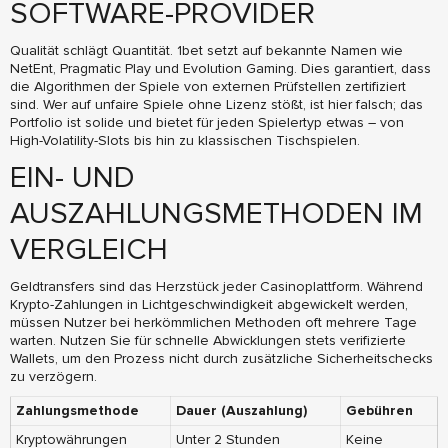
SOFTWARE-PROVIDER
Qualität schlägt Quantität. 1bet setzt auf bekannte Namen wie
NetEnt, Pragmatic Play und Evolution Gaming. Dies garantiert, dass
die Algorithmen der Spiele von externen Prüfstellen zertifiziert
sind. Wer auf unfaire Spiele ohne Lizenz stößt, ist hier falsch; das
Portfolio ist solide und bietet für jeden Spielertyp etwas – von
High-Volatility-Slots bis hin zu klassischen Tischspielen.
EIN- UND
AUSZAHLUNGSMETHODEN IM
VERGLEICH
Geldtransfers sind das Herzstück jeder Casinoplattform. Während
Krypto-Zahlungen in Lichtgeschwindigkeit abgewickelt werden,
müssen Nutzer bei herkömmlichen Methoden oft mehrere Tage
warten. Nutzen Sie für schnelle Abwicklungen stets verifizierte
Wallets, um den Prozess nicht durch zusätzliche Sicherheitschecks
zu verzögern.
Zahlungsmethode
Dauer (Auszahlung)
Gebühren
Kryptowährungen
Unter 2 Stunden
Keine