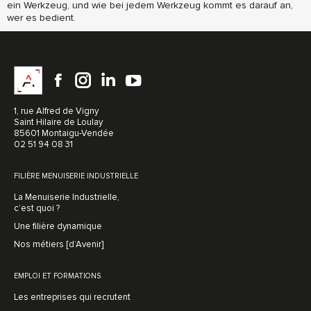
ein Werkzeug, und wie bei jedem Werkzeug kommt es darauf an,
wer es bedient.
Facebook
instagram
LinkedIn
YouTube
1, rue Alfred de Vigny
Saint Hilaire de Loulay
85601 Montaigu-Vendée
02 51 94 08 31
FILIÈRE MENUISERIE INDUSTRIELLE
La Menuiserie Industrielle,
c’est quoi ?
Une filière dynamique
Nos métiers [d’Avenir]
EMPLOI ET FORMATIONS
Les entreprises qui recrutent