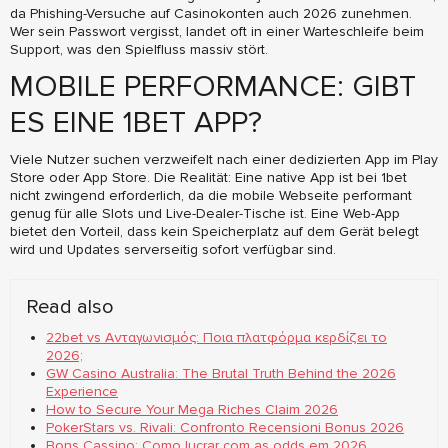
da Phishing-Versuche auf Casinokonten auch 2026 zunehmen.
Wer sein Passwort vergisst, landet oft in einer Warteschleife beim
Support, was den Spielfluss massiv stört.
MOBILE PERFORMANCE: GIBT
ES EINE 1BET APP?
Viele Nutzer suchen verzweifelt nach einer dedizierten App im Play
Store oder App Store. Die Realität: Eine native App ist bei 1bet
nicht zwingend erforderlich, da die mobile Webseite performant
genug für alle Slots und Live-Dealer-Tische ist. Eine Web-App
bietet den Vorteil, dass kein Speicherplatz auf dem Gerät belegt
wird und Updates serverseitig sofort verfügbar sind.
Read also
22bet vs Ανταγωνισμός: Ποια πλατφόρμα κερδίζει το
2026;
GW Casino Australia: The Brutal Truth Behind the 2026
Experience
How to Secure Your Mega Riches Claim 2026
PokerStars vs. Rivali: Confronto Recensioni Bonus 2026
Bons Cassino: Como lucrar com as odds em 2026