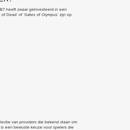
 B7 heeft zwaar geïnvesteerd in een
k of Dead’ of ‘Gates of Olympus’ zijn op
selectie van providers die bekend staan om
it is een bewuste keuze voor spelers die