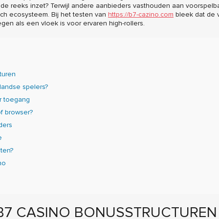
nde reeks inzet? Terwijl andere aanbieders vasthouden aan voorspelba
sch ecosysteem. Bij het testen van
https://b7-cazino.com
bleek dat de vo
en als een vloek is voor ervaren high-rollers.
turen
landse spelers?
r toegang
f browser?
ders
e
eten?
no
N B7 CASINO BONUSSTRUCTUREN