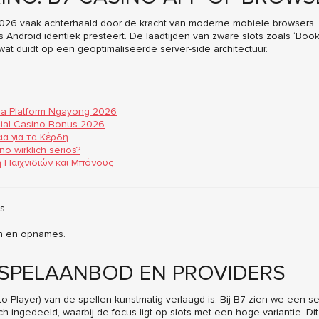
 2026 vaak achterhaald door de kracht van moderne mobiele browsers.
als Android identiek presteert. De laadtijden van zware slots zoals ‘Boo
wat duidt op een geoptimaliseerde server-side architectuur.
 na Platform Ngayong 2026
ial Casino Bonus 2026
ια για τα Κέρδη
no wirklich seriös?
 Παιχνιδιών και Μπόνους
s.
gen en opnames.
 SPELAANBOD EN PROVIDERS
 to Player) van de spellen kunstmatig verlaagd is. Bij B7 zien we een 
sch ingedeeld, waarbij de focus ligt op slots met een hoge variantie. D