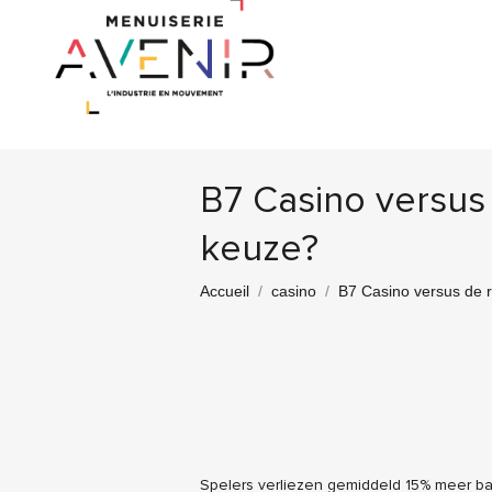
B7 Casino versus 
keuze?
Vous êtes ici :
Accueil
casino
B7 Casino versus de 
Spelers verliezen gemiddeld 15% meer ba