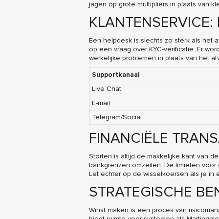
jagen op grote multipliers in plaats van kl
KLANTENSERVICE: 
Een helpdesk is slechts zo sterk als he
op een vraag over KYC-verificatie. Er wo
werkelijke problemen in plaats van het afv
Supportkanaal
Live Chat
E-mail
Telegram/Social
FINANCIËLE TRANS
Storten is altijd de makkelijke kant van
bankgrenzen omzeilen. De limieten voor o
Let echter op de wisselkoersen als je in 
STRATEGISCHE BE
Winst maken is een proces van risicomana
biedt ruimte voor systemen als Martingale