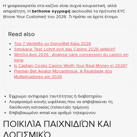
Η γραφειοκρατία στα καζίνο είναι συχνά κουραστική, αλλά
απαραίτητη. Η
bethome εγγραφή
ακολουθεί τα πρότυπα KYC
(Know Your Customer) του 2026. Τι πρέπει να έχετε έτοιμο:
Read also
Top 7 Verdetto su SignorBet Italia 2026
Smokace Test: Lohnt sich das Casino 2026 wirklich?
WinOui Avis 2026 : Analyse sans concession du casino en
ligne
Is Captain Cooks Casino Worth Your Real Money in 2026?
Premier Bet Aviator Moçambique: A Realidade dos
Multiplicadores em 2026
Έγχρωμο αντίγραφο ταυτότητας ή διαβατηρίου.
Λογαριασμό κοινής ωφέλειας που να επιβεβαιώνει τη
διεύθυνση κατοικίας (τελευταίο τρίμηνο).
Επιβεβαιωμένο email και αριθμό τηλεφώνου.
ΠΟΙΚΙΛΊΑ ΠΑΙΧΝΙΔΙΏΝ ΚΑΙ
ΛΟΓΙΣΜΙΚΌ