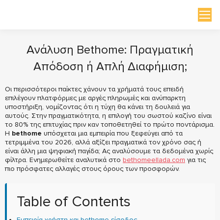
Ανάλυση Bethome: Πραγματική
Απόδοση ή Απλή Διαφήμιση;
Vous êtes ici :
Οι περισσότεροι παίκτες χάνουν τα χρήματά τους επειδή
επιλέγουν πλατφόρμες με αργές πληρωμές και ανύπαρκτη
υποστήριξη, νομίζοντας ότι η τύχη θα κάνει τη δουλειά για
αυτούς. Στην πραγματικότητα, η επιλογή του σωστού καζίνο είναι
το 80% της επιτυχίας πριν καν τοποθετηθεί το πρώτο ποντάρισμα.
Η
bethome
υπόσχεται μια εμπειρία που ξεφεύγει από τα
τετριμμένα του 2026, αλλά αξίζει πραγματικά τον χρόνο σας ή
είναι άλλη μια ψηφιακή παγίδα; Ας αναλύσουμε τα δεδομένα χωρίς
φίλτρα. Ενημερωθείτε αναλυτικά στο
bethomeellada.com
για τις
πιο πρόσφατες αλλαγές στους όρους των προσφορών.
Table of Contents
Εμπειρία χρήστη και bethome είσοδος