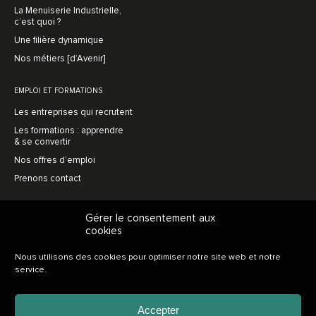
La Menuiserie Industrielle,
c’est quoi ?
Une filière dynamique
Nos métiers [d’Avenir]
EMPLOI ET FORMATIONS
Les entreprises qui recrutent
Les formations : apprendre
& se convertir
Nos offres d’emploi
Prenons contact
MENUISERIE AVENIR
Gérer le consentement aux
cookies
L’association, en bref
Une vision prospective
Nous utilisons des cookies pour optimiser notre site web et notre
L’innovation collective
service.
Soutien au recrutement
Nos adhérents
Accepter