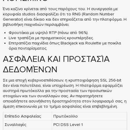
Ένα καζίνο κρίνεται από τους παρόχους του. Η συνεργασία με
κορυφαία studios διασφαλίζει ότι το RNG (Random Number
Generator) είναι δίκαιο και δεν επηρεάζεται από την πλατφόρμα. Η
βιβλιοθήκη παιχνιδιών περιλαμβάνει:
Φρουτάκια με υψηλό RTP (πάνω από 96%).
Live τραπέζια με πραγματικούς κρουπιέρηδες.
Επιτραπέζια παιχνίδια όπως Blackjack και Roulette με ποικίλα
όρια πονταρίσματος.
ΑΣΦΆΛΕΙΑ ΚΑΙ ΠΡΟΣΤΑΣΊΑ
ΔΕΔΟΜΈΝΩΝ
Σε μια εποχή κυβερνοεπιθέσεων, η κρυπτογράφηση SSL 256-bit
δεν είναι πολυτέλεια, είναι υποχρέωση. Η πλατφόρμα εφαρμόζει
αυστηρά πρωτόκολλα για την προστασία των προσωπικών
στοιχείων και των συναλλαγών σας. Αν παρατηρήσετε
οποιαδήποτε ασυνήθιστη δραστηριότητα στον λογαριασμό σας, η
άμεση επικοινωνία με το τμήμα ασφαλείας είναι επιβεβλημένη.
Επίπεδο Ασφαλείας
Πρωτόκολλο
Συναλλαγές
PCI DSS Level 1