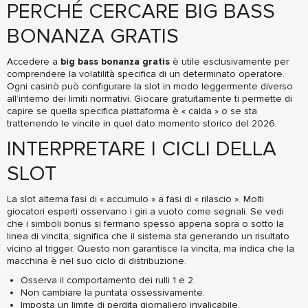
PERCHÉ CERCARE BIG BASS
BONANZA GRATIS
Accedere a
big bass bonanza gratis
è utile esclusivamente per
comprendere la volatilità specifica di un determinato operatore.
Ogni casinò può configurare la slot in modo leggermente diverso
all’interno dei limiti normativi. Giocare gratuitamente ti permette di
capire se quella specifica piattaforma è « calda » o se sta
trattenendo le vincite in quel dato momento storico del 2026.
INTERPRETARE I CICLI DELLA
SLOT
La slot alterna fasi di « accumulo » a fasi di « rilascio ». Molti
giocatori esperti osservano i giri a vuoto come segnali. Se vedi
che i simboli bonus si fermano spesso appena sopra o sotto la
linea di vincita, significa che il sistema sta generando un risultato
vicino al trigger. Questo non garantisce la vincita, ma indica che la
macchina è nel suo ciclo di distribuzione.
Osserva il comportamento dei rulli 1 e 2.
Non cambiare la puntata ossessivamente.
Imposta un limite di perdita giornaliero invalicabile.