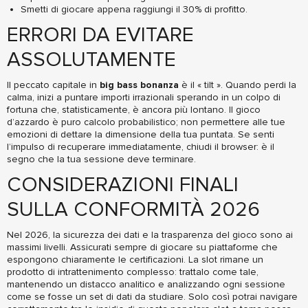
Smetti di giocare appena raggiungi il 30% di profitto.
ERRORI DA EVITARE
ASSOLUTAMENTE
Il peccato capitale in
big bass bonanza
è il « tilt ». Quando perdi la
calma, inizi a puntare importi irrazionali sperando in un colpo di
fortuna che, statisticamente, è ancora più lontano. Il gioco
d’azzardo è puro calcolo probabilistico; non permettere alle tue
emozioni di dettare la dimensione della tua puntata. Se senti
l’impulso di recuperare immediatamente, chiudi il browser: è il
segno che la tua sessione deve terminare.
CONSIDERAZIONI FINALI
SULLA CONFORMITÀ 2026
Nel 2026, la sicurezza dei dati e la trasparenza del gioco sono ai
massimi livelli. Assicurati sempre di giocare su piattaforme che
espongono chiaramente le certificazioni. La slot rimane un
prodotto di intrattenimento complesso: trattalo come tale,
mantenendo un distacco analitico e analizzando ogni sessione
come se fosse un set di dati da studiare. Solo così potrai navigare