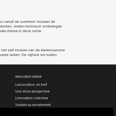
is vanuit de overheid. Hoewel de
tricties, vinden technisch onderlegde
rale thema in deze niche.
in het zelf ervaren van de klantenservice
 vaste lasten. De vrijheid om buiten
MENUISERIE AVENIR
L’association, en bref
Une vision prospective
L’innovation collective
Soutien au recrutement
Nos adhérents