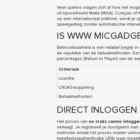
Veel spelers vragen zich af hoe het mogel
uit bijvoorbeeld Malta (MGA), Curaçao o
op een internationaal platform, wordt je 
speelgedrag zonder automatische interv
IS WWW MICGADG
Betrouwbaarheid is een relatief begrip in
de reputatie van de betaalmethoden. Een 
percentages (Return to Player) van de a
Criterium
Licentie
CRUKS-koppeling
Betaalmethoden
DIRECT INLOGGEN 
Het proces van
no cruks casino inlogge
verlaagt. Je registreert je doorgaans m
methode omdat het proces sneller verloopt
tweefactorauthenticatie (2FA) waar mogeli