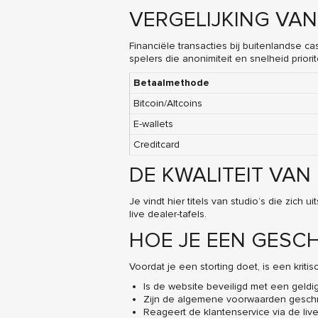
VERGELIJKING VAN
Financiële transacties bij buitenlandse 
spelers die anonimiteit en snelheid priori
Betaalmethode
Bitcoin/Altcoins
E-wallets
Creditcard
DE KWALITEIT VAN
Je vindt hier titels van studio’s die zich 
live dealer-tafels.
HOE JE EEN GESCH
Voordat je een storting doet, is een kriti
Is de website beveiligd met een geldig
Zijn de algemene voorwaarden geschrev
Reageert de klantenservice via de liv