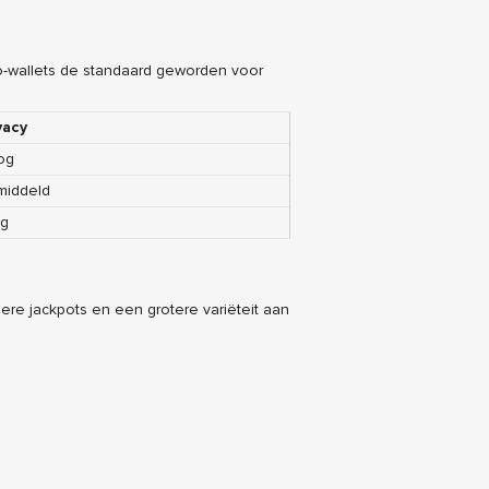
to-wallets de standaard geworden voor
vacy
og
iddeld
ag
hogere jackpots en een grotere variëteit aan