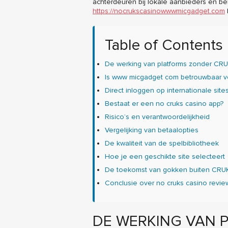
achterdeuren bij lokale aanbieders en bek
https://nocrukscasinowwwmicgadget.com
Table of Contents
De werking van platforms zonder CR
Is www micgadget com betrouwbaar v
Direct inloggen op internationale site
Bestaat er een no cruks casino app?
Risico’s en verantwoordelijkheid
Vergelijking van betaalopties
De kwaliteit van de spelbibliotheek
Hoe je een geschikte site selecteert
De toekomst van gokken buiten CRU
Conclusie over no cruks casino revie
DE WERKING VAN 