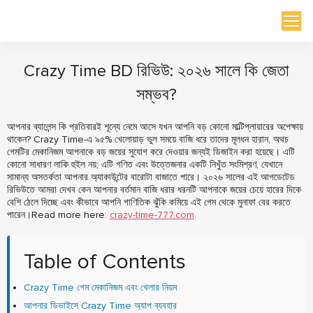
Crazy Time BD রিভিউ: ২০২৬ সালে কি জেতা
সম্ভব?
Vous êtes ici :
আপনার ব্যালেন্স কি প্রতিবারই শূন্যে নেমে আসে যখন আপনি বড় কোনো মাল্টিপ্লায়ারের অপেক্ষায়
থাকেন? Crazy Time-এ ৯৫% খেলোয়াড় ভুল সময়ে বাজি ধরে তাদের মূলধন হারান, অথচ
গেমটির মেকানিজম আপনাকে বড় জয়ের সুযোগ করে দেওয়ার জন্যই ডিজাইন করা হয়েছে। এটি
কোনো সাধারণ লাকি হুইল নয়; এটি গণিত এবং উত্তেজনার একটি নিখুঁত সংমিশ্রণ, যেখানে
সামান্য অসতর্কতা আপনার অ্যাকাউন্টের বারোটা বাজাতে পারে। ২০২৬ সালের এই আপডেটেড
রিভিউতে আমরা দেখব কেন আপনার বর্তমান বাজি ধরার ধরনটি আপনাকে জয়ের চেয়ে হারের দিকে
বেশি ঠেলে দিচ্ছে এবং কীভাবে আপনি গাণিতিক ঝুঁকি কমিয়ে এই গেম থেকে মুনাফা বের করতে
পারেন।Read more here:
crazy-time-777.com
.
Table of Contents
Crazy Time গেম মেকানিজম এবং খেলার নিয়ম
আপনার ডিভাইসে Crazy Time অ্যাপ ব্যবহার