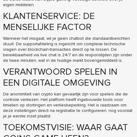
eigen middelen.
KLANTENSERVICE: DE
MENSELIJKE FACTOR
Wanneer het misgaat, wil je geen chatbot die standaardberichten
stuurt. De supportafdeling is ingericht om complexe technische
vragen over blockchain-transacties direct op te lossen. De
bereikbaarheid via live chat is 24/7 en de responstijden zijn onder
de twee minuten, wat in de huidige markt bovengemiddeld is.
VERANTWOORD SPELEN IN
EEN DIGITALE OMGEVING
De anonimiteit van crypto kan gevaarlijk zijn voor spelers die de
controle verliezen. Het platform heeft ingebouwde tools voor
limieten op stortingen en verliesbeperking. Het is raadzaam om
deze instellingen direct na registratie te configureren, nog voordat
je je eerste inzet plaatst.
TOEKOMSTVISIE: WAAR GAAT