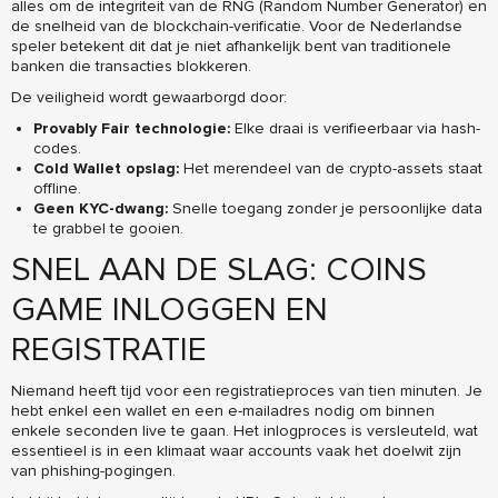
alles om de integriteit van de RNG (Random Number Generator) en
de snelheid van de blockchain-verificatie. Voor de Nederlandse
speler betekent dit dat je niet afhankelijk bent van traditionele
banken die transacties blokkeren.
De veiligheid wordt gewaarborgd door:
Provably Fair technologie:
Elke draai is verifieerbaar via hash-
codes.
Cold Wallet opslag:
Het merendeel van de crypto-assets staat
offline.
Geen KYC-dwang:
Snelle toegang zonder je persoonlijke data
te grabbel te gooien.
SNEL AAN DE SLAG: COINS
GAME INLOGGEN EN
REGISTRATIE
Niemand heeft tijd voor een registratieproces van tien minuten. Je
hebt enkel een wallet en een e-mailadres nodig om binnen
enkele seconden live te gaan. Het inlogproces is versleuteld, wat
essentieel is in een klimaat waar accounts vaak het doelwit zijn
van phishing-pogingen.