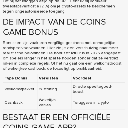
Let bij het inloggen altijd op de URL. Gebruik bij voorkeur
tweestapsverificatie (2FA) om je crypto-assets te beschermen
tegen ongeautoriseerde toegang.
DE IMPACT VAN DE COINS
GAME BONUS
Bonussen zijn vaak een vergiftigd geschenk met onmogelijke
rondspeelvoorwaarden. Hier zie je een verschuiving naar meer
realistische beloningen. De bonusstructuur is in 2026 aangepast
om spelers langer in het spel te houden zonder dat ze verstrikt
raken in complexe regels. Of het nu gaat om een welkomstboost
of wekelijkse cashback, de focus ligt op bruikbaarheid.
Type Bonus
Vereisten
Voordeel
Directe speeltegoed-
Welkomstpakket
1x storting
boost
Wekelijks
Cashback
Teruggave in crypto
verlies
BESTAAT ER EEN OFFICIËLE
COINS GAME APP?