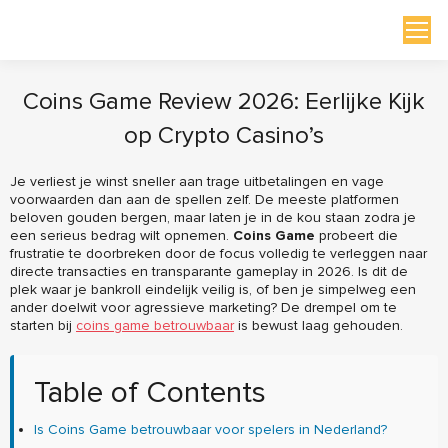
Coins Game Review 2026: Eerlijke Kijk
op Crypto Casino’s
Vous êtes ici :
Je verliest je winst sneller aan trage uitbetalingen en vage
voorwaarden dan aan de spellen zelf. De meeste platformen
beloven gouden bergen, maar laten je in de kou staan zodra je
een serieus bedrag wilt opnemen.
Coins Game
probeert die
frustratie te doorbreken door de focus volledig te verleggen naar
directe transacties en transparante gameplay in 2026. Is dit de
plek waar je bankroll eindelijk veilig is, of ben je simpelweg een
ander doelwit voor agressieve marketing? De drempel om te
starten bij
coins game betrouwbaar
is bewust laag gehouden.
Table of Contents
Is Coins Game betrouwbaar voor spelers in Nederland?