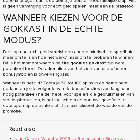
beperkt budget, dan is de demo je eerste, noodzakelijke stap. Het
is geen vervanging voor echt geld spelen, maar een kalibratietool.
WANNEER KIEZEN VOOR DE
GOKKAST IN DE ECHTE
MODUS?
De stap naar echt geld vereist een andere mindset. Je speelt niet
meer om te ‘zien hoe het werkt’, maar om te ‘proberen te winnen’.
Dit is het moment waarop de
the goonies gokkast
zijn ware
potentieel toont. De adrenaline van het zien van drie of meer
bonusymbolen is onvervangbaar.
Wanneer is het tijd? Zodra je 50 tot 100 spins in de demo hebt
gedaan en je de volgorde van de bonusfuncties (van laag naar
hoog potentieel) helder hebt. Voor spelers die gebruikmaken van
stortingsbonussen, is het logisch om de bonusvrijgavefase te
doorlopen op de echte slot. Dit maximaliseert de waarde van de
promotie.
Read also
Nine Casino: Verdetto 2026 su Recensioni e Sicurezza