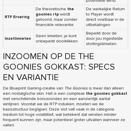
potentiële winst.
De theoretische
the
De werkelijke Return
goonies rtp
wordt
to Player wordt
RTP Ervaring
getoond, maar zonder
direct voelbaar in de
financiële relevantie.
uitbetalingen.
Beperkt door de
Geen limieten; je kunt
Inzetlimieten
door jou ingestelde
onbeperkt doorklikken.
stortingslimieten.
INZOOMEN OP DE THE
GOONIES GOKKAST: SPECS
EN VARIANTIE
De Blueprint Gaming-creatie van
The Goonies
is meer dan alleen
een nostalgische skin. Het is een complexe
the goonies gokkast
met verschillende bonusrondes en een aanzienlijk aantal
winlijnen. Voordat we de RTP induiken, moeten we de
basisstructuur begrijpen. Deze slot valt vaak in de categorie
medium tot hoge volatiliteit, wat betekent dat winsten minder
frequent kunnen zijn, maar potentieel groter uitvallen wanneer ze
vallen.