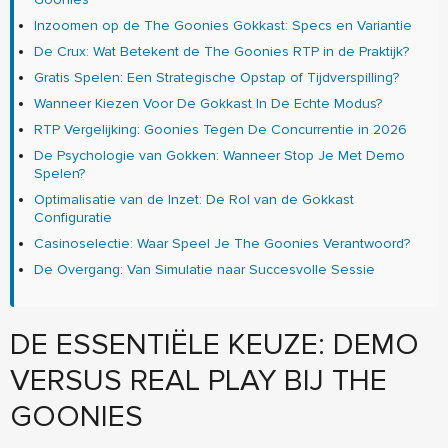
Inzoomen op de The Goonies Gokkast: Specs en Variantie
De Crux: Wat Betekent de The Goonies RTP in de Praktijk?
Gratis Spelen: Een Strategische Opstap of Tijdverspilling?
Wanneer Kiezen Voor De Gokkast In De Echte Modus?
RTP Vergelijking: Goonies Tegen De Concurrentie in 2026
De Psychologie van Gokken: Wanneer Stop Je Met Demo
Spelen?
Optimalisatie van de Inzet: De Rol van de Gokkast
Configuratie
Casinoselectie: Waar Speel Je The Goonies Verantwoord?
De Overgang: Van Simulatie naar Succesvolle Sessie
DE ESSENTIËLE KEUZE: DEMO
VERSUS REAL PLAY BIJ THE
GOONIES