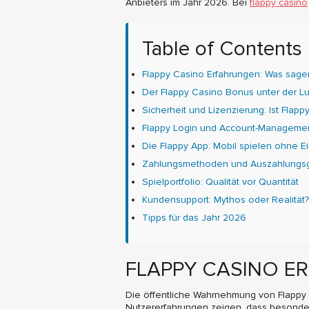
Anbieters im Jahr 2026. Bei
flappy casino
Table of Contents
Flappy Casino Erfahrungen: Was sagen
Der Flappy Casino Bonus unter der L
Sicherheit und Lizenzierung: Ist Flappy
Flappy Login und Account-Manageme
Die Flappy App: Mobil spielen ohne 
Zahlungsmethoden und Auszahlungsg
Spielportfolio: Qualität vor Quantität
Kundensupport: Mythos oder Realität?
Tipps für das Jahr 2026
FLAPPY CASINO ER
Die öffentliche Wahrnehmung von Flappy C
Nutzererfahrungen zeigen, dass besonders