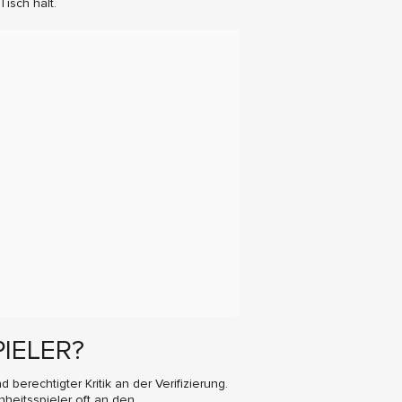
isch hält.
IELER?
erechtigter Kritik an der Verifizierung.
heitsspieler oft an den