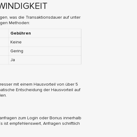
INDIGKEIT
gen, was die Transaktionsdauer auf unter
ngigen Methoden:
Gebühren
Keine
Gering
Ja
fresser mit einem Hausvorteil von über 5
matische Entscheidung der Hausvorteil auf
den.
rdanfragen zum Login oder Bonus innerhalb
ist empfehlenswert, Anfragen schriftlich