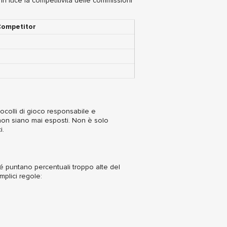
in luce la competitività delle commissioni
Competitor
tocolli di gioco responsabile e
li non siano mai esposti. Non è solo
i.
ché puntano percentuali troppo alte del
plici regole: