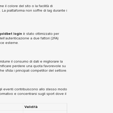
il colore del sito o la facilità di
 La piattaforma non soffre di lag durante i
goldbet login
è stato ottimizzato per
ell’autenticazione a due fattori (2FA)
cce esterne.
durre il consumo di dati e migliorare la
ignificare perdere una quota favorevole su
 sfida i principali competitor del settore.
i gli eventi contribuiscono allo stesso modo
rmativo e concentrarsi sugli sport dove il
Validità