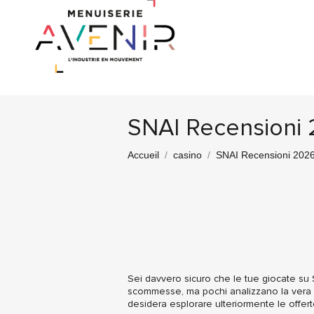
SNAI Recensioni 
Vous êtes ici :
Accueil
casino
SNAI Recensioni 2026
Sei davvero sicuro che le tue giocate su S
scommesse, ma pochi analizzano la vera st
desidera esplorare ulteriormente le offerte