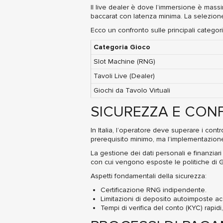
Il live dealer è dove l’immersione è massi
baccarat con latenza minima. La selezione 
Ecco un confronto sulle principali categor
Categoria Gioco
Slot Machine (RNG)
Tavoli Live (Dealer)
Giochi da Tavolo Virtuali
SICUREZZA E CONF
In Italia, l’operatore deve superare i con
prerequisito minimo, ma l’implementazione 
La gestione dei dati personali e finanziari
con cui vengono esposte le politiche di 
Aspetti fondamentali della sicurezza:
Certificazione RNG indipendente.
Limitazioni di deposito autoimposte acc
Tempi di verifica del conto (KYC) rapi