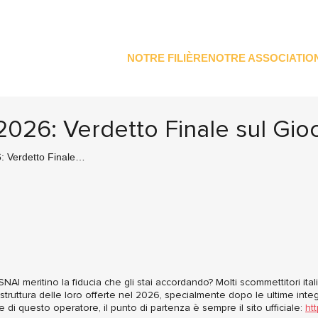
NOTRE FILIÈRE
NOTRE ASSOCIATIO
2026: Verdetto Finale sul Gio
: Verdetto Finale…
NAI meritino la fiducia che gli stai accordando? Molti scommettitori ita
ruttura delle loro offerte nel 2026, specialmente dopo le ultime integr
 di questo operatore, il punto di partenza è sempre il sito ufficiale:
ht