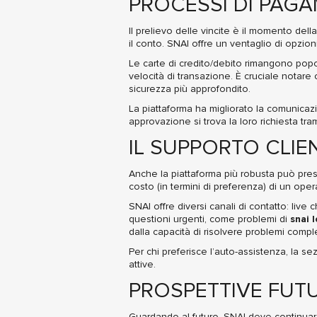
PROCESSI DI PAGA
Il prelievo delle vincite è il momento dell
il conto. SNAI offre un ventaglio di opzion
Le carte di credito/debito rimangono popol
velocità di transazione. È cruciale notare 
sicurezza più approfondito.
La piattaforma ha migliorato la comunicaz
approvazione si trova la loro richiesta tra
IL SUPPORTO CLI
Anche la piattaforma più robusta può presen
costo (in termini di preferenza) di un oper
SNAI offre diversi canali di contatto: live
questioni urgenti, come problemi di
snai 
dalla capacità di risolvere problemi comple
Per chi preferisce l’auto-assistenza, la se
attive.
PROSPETTIVE FUTU
Guardando al futuro, SNAI deve continuare