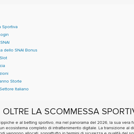
 Sportiva
Login
p SNAI
liata dello SNAI Bonus
Slot
cia
zioni
Vanno Storte
Settore Italiano
: OLTRE LA SCOMMESSA SPORTI
ippiche e al betting sportivo, ma nel panorama del 2026, la sua vera fo
 ecosistema completo di intrattenimento digitale. La transizione al dig
di vengono allocati, soprattutto in termini di sicurezza e qualità del s