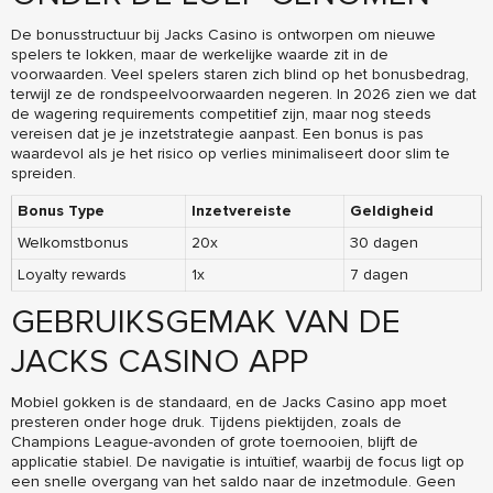
De bonusstructuur bij Jacks Casino is ontworpen om nieuwe
spelers te lokken, maar de werkelijke waarde zit in de
voorwaarden. Veel spelers staren zich blind op het bonusbedrag,
terwijl ze de rondspeelvoorwaarden negeren. In 2026 zien we dat
de wagering requirements competitief zijn, maar nog steeds
vereisen dat je je inzetstrategie aanpast. Een bonus is pas
waardevol als je het risico op verlies minimaliseert door slim te
spreiden.
Bonus Type
Inzetvereiste
Geldigheid
Welkomstbonus
20x
30 dagen
Loyalty rewards
1x
7 dagen
GEBRUIKSGEMAK VAN DE
JACKS CASINO APP
Mobiel gokken is de standaard, en de Jacks Casino app moet
presteren onder hoge druk. Tijdens piektijden, zoals de
Champions League-avonden of grote toernooien, blijft de
applicatie stabiel. De navigatie is intuïtief, waarbij de focus ligt op
een snelle overgang van het saldo naar de inzetmodule. Geen