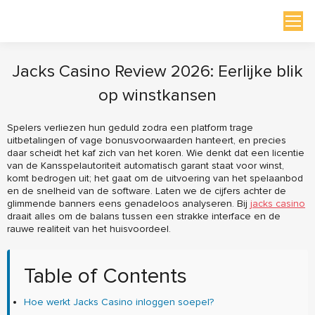
Jacks Casino Review 2026: Eerlijke blik
op winstkansen
Vous êtes ici :
Spelers verliezen hun geduld zodra een platform trage
uitbetalingen of vage bonusvoorwaarden hanteert, en precies
daar scheidt het kaf zich van het koren. Wie denkt dat een licentie
van de Kansspelautoriteit automatisch garant staat voor winst,
komt bedrogen uit; het gaat om de uitvoering van het spelaanbod
en de snelheid van de software. Laten we de cijfers achter de
glimmende banners eens genadeloos analyseren. Bij
jacks casino
draait alles om de balans tussen een strakke interface en de
rauwe realiteit van het huisvoordeel.
Table of Contents
Hoe werkt Jacks Casino inloggen soepel?