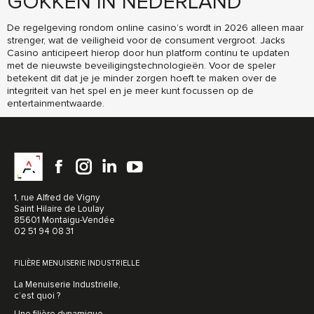
GOKKEN IN NEDERLAND
De regelgeving rondom online casino’s wordt in 2026 alleen maar
strenger, wat de veiligheid voor de consument vergroot. Jacks
Casino anticipeert hierop door hun platform continu te updaten
met de nieuwste beveiligingstechnologieën. Voor de speler
betekent dit dat je je minder zorgen hoeft te maken over de
integriteit van het spel en je meer kunt focussen op de
entertainmentwaarde.
Facebook
instagram
LinkedIn
YouTube
1, rue Alfred de Vigny
Saint Hilaire de Loulay
85601 Montaigu-Vendée
02 51 94 08 31
FILIÈRE MENUISERIE INDUSTRIELLE
La Menuiserie Industrielle,
c’est quoi ?