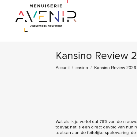
Kansino Review 2
Vous êtes ici :
Accueil
casino
Kansino Review 2026:
Wat als ik je vertel dat 78% van de nieu
toeval; het is een direct gevolg van hun 
toetsen aan de feitelijke spelervaring, d