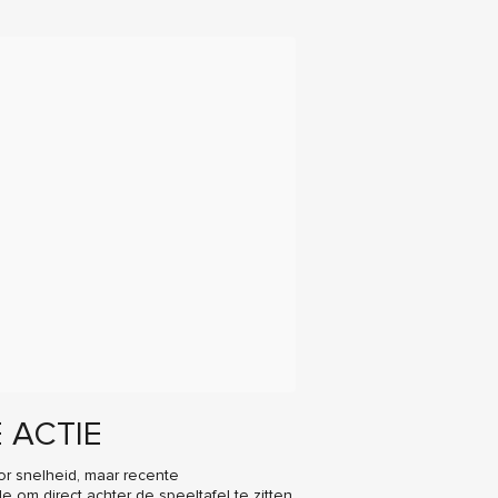
 ACTIE
r snelheid, maar recente
om direct achter de speeltafel te zitten,