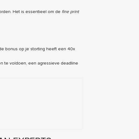
rden. Het is essentieel om de
fine print
de bonus op je storting heeft een 40x
en te voldoen, een agressieve deadline