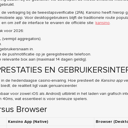
ebruikt.
de vertraging bij de tweestapsverificatie (2FA). Kansino heeft hiero
obiele app. Voor desktopgebruikers blijft de traditionele route populair
n om zelf de interface te ervaren de officiële site:
kansino
.
ak voor 2026:
 (vermijd aggregators).
.
 gebruikersnaam in.
a de pushnotificatie op je geregistreerde telefoon.
 de relevante box aan (maximaal 14 dagen geldig).
PRESTATIES EN GEBRUIKERSINTE
aal in de hedendaagse casino-ervaring. Hoe presteert de
Kansino app
ve
biedt; de realiteit ligt vaak genuanceerder.
ar voor zowel iOS als Android) uitblinkt in het laden van grafisch inte
dan 40ms, wat essentieel is voor serieuze spelers.
ersus Browser
Kansino App (Native)
Browser (Deskto