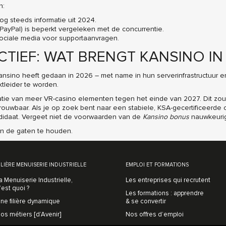
n:
og steeds informatie uit 2024.
 PayPal) is beperkt vergeleken met de concurrentie.
 sociale media voor supportaanvragen.
TIEF: WAT BRENGT KANSINO IN
ansino heeft gedaan in 2026 – met name in hun serverinfrastructuur en 
tleider te worden.
atie van meer VR-casino elementen tegen het einde van 2027. Dit zou
betrouwbaar. Als je op zoek bent naar een stabiele, KSA-gecertificeer
ndidaat. Vergeet niet de voorwaarden van de
Kansino bonus
nauwkeurig
 in de gaten te houden.
be
ILIÈRE MENUISERIE INDUSTRIELLE
EMPLOI ET FORMATIONS
a Menuiserie Industrielle,
Les entreprises qui recrutent
’est quoi ?
Les formations : apprendre
ne filière dynamique
& se convertir
os métiers [d’Avenir]
Nos offres d’emploi