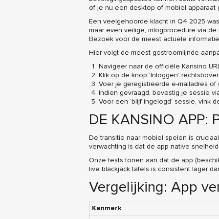
of je nu een desktop of mobiel apparaat g
Een veelgehoorde klacht in Q4 2025 was 
maar even veilige, inlogprocedure via de m
Bezoek voor de meest actuele informatie e
Hier volgt de meest gestroomlijnde aanp
Navigeer naar de officiële Kansino URL
Klik op de knop ‘Inloggen’ rechtsboven
Voer je geregistreerde e-mailadres of
Indien gevraagd, bevestig je sessie vi
Voor een ‘blijf ingelogd’ sessie, vink
DE KANSINO APP: 
De transitie naar mobiel spelen is cruci
verwachting is dat de app native snelheid 
Onze tests tonen aan dat de app (beschikba
live blackjack tafels is consistent lager 
Vergelijking: App v
Kenmerk