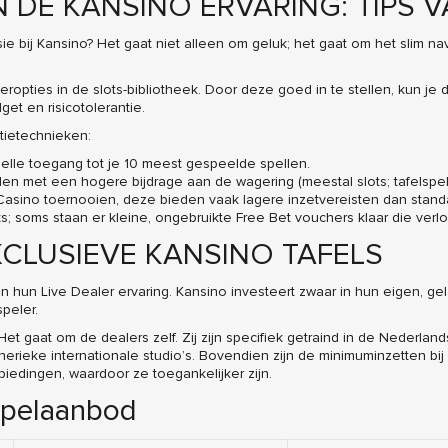
N DE KANSINO ERVARING: TIPS 
sie bij Kansino? Het gaat niet alleen om geluk; het gaat om het slim 
ropties in de slots-bibliotheek. Door deze goed in te stellen, kun je d
get en risicotolerantie.
tietechnieken:
nelle toegang tot je 10 meest gespeelde spellen.
len met een hogere bijdrage aan de wagering (meestal slots; tafelspe
Casino toernooien, deze bieden vaak lagere inzetvereisten dan stan
ks; soms staan er kleine, ongebruikte Free Bet vouchers klaar die verl
XCLUSIEVE KANSINO TAFELS
n hun Live Dealer ervaring. Kansino investeert zwaar in hun eigen, gela
peler.
 Het gaat om de dealers zelf. Zij zijn specifiek getraind in de Nederlan
rieke internationale studio’s. Bovendien zijn de minimuminzetten bij 
iedingen, waardoor ze toegankelijker zijn.
Spelaanbod