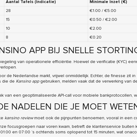
Aantal Tafels (Indicatie)
Minimale Inzet (€)
28
€1.00 / €5.00
15
€0.50 / €2.00
10
€2.00
8
€0.20
NSINO APP BIJ SNELLE STORTI
spiegeling van operationele efficiëntie. Hoewel de verificatie (KYC) ee
verlopen.
oor de Nederlandse markt, vrijwel onmiddellijk. Echter, de finesse zit
s die de
Kansino app
gebruiken, melden vaak dat de verwerking van de
k van een geoptimaliseerde API-call voor mobiele bankprotocollen, wa
DE NADELEN DIE JE MOET WETE
jke
kansino review
moet ook de pijnpunten benoemen, vooral in een co
nze focusgroepen naar voren kwam, betreft de klantenservice buiten 
en 01:00 en 07:00 ‘s ochtends soms oplopend tot 15 minuten, wat onac