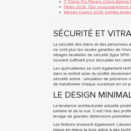
7 Things Pro Players Check Before
Plinko 2026: Πώς να κυριαρχήσετε 
Winorio Casino 2026: Eerlijke Anal
SÉCURITÉ ET VITR
La sécurité des biens et des personnes e
ne sont plus les seules garantes de l’invi
vitrages feuilletés de sécurité (type SP10
souvent suffisant pour dissuader les camb
Les quincailleries se sont également ren
dans le renfort acier du profilé devien
sécurité active : simulation de présence vi
de transformer chaque ouverture en un poin
LE DESIGN MINIMA
La tendance architecturale actuelle privilég
lumière et de la vue. C’est l’ère des profi
levage de grandes dimensions permettent d
Les finitions évoluent également. L’alum
mieux en mieux le bois grâce à des techni