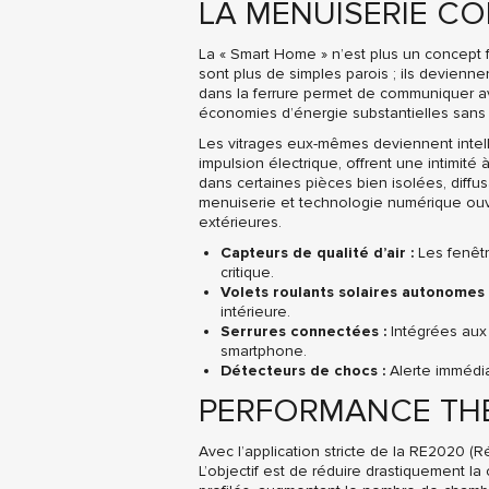
LA MENUISERIE C
La « Smart Home » n’est plus un concept fu
sont plus de simples parois ; ils devienne
dans la ferrure permet de communiquer a
économies d’énergie substantielles sans 
Les vitrages eux-mêmes deviennent intelli
impulsion électrique, offrent une intimit
dans certaines pièces bien isolées, diff
menuiserie et technologie numérique ouvr
extérieures.
Capteurs de qualité d’air :
Les fenêtr
critique.
Volets roulants solaires autonomes 
intérieure.
Serrures connectées :
Intégrées aux 
smartphone.
Détecteurs de chocs :
Alerte immédia
PERFORMANCE TH
Avec l’application stricte de la RE2020 
L’objectif est de réduire drastiquement l