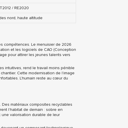
RT2012 / RE2020
es nord, haute altitude
lles compétences. Le menuisier de 2026
solation et les logiciels de CAO (Conception
age pour attirer les jeunes talents vers
 intuitives, rend le travail moins pénible
 chantier. Cette modernisation de l’image
nfortables. L’humain reste au cœur du
t. Des matériaux composites recyclables
urent l’habitat de demain : sobre en
t une valorisation durable de leur
tre devenant un composant technologique