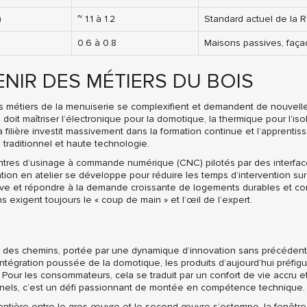
)
~ 1.1 à 1.2
Standard actuel de la 
0.6 à 0.8
Maisons passives, façad
NIR DES MÉTIERS DU BOIS
es métiers de la menuiserie se complexifient et demandent de nouve
l doit maîtriser l’électronique pour la domotique, la thermique pour l’i
a filière investit massivement dans la formation continue et l’apprentiss
re traditionnel et haute technologie.
entres d’usinage à commande numérique (CNC) pilotés par des interfaces
ation en atelier se développe pour réduire les temps d’intervention sur
elève et répondre à la demande croissante de logements durables et co
ns exigent toujours le « coup de main » et l’œil de l’expert.
sée des chemins, portée par une dynamique d’innovation sans précéden
l’intégration poussée de la domotique, les produits d’aujourd’hui préfig
r. Pour les consommateurs, cela se traduit par un confort de vie accru e
onnels, c’est un défi passionnant de montée en compétence technique.
rontière entre le gros œuvre et le second œuvre s’estompe, la fenê