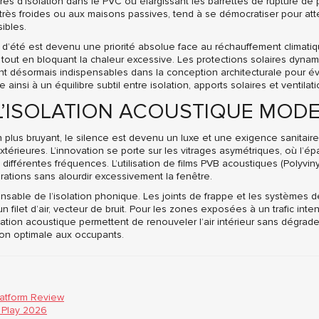
s d’isolation dans le PVC ou élargissant les barrettes de rupture de p
rès froides ou aux maisons passives, tend à se démocratiser pour atte
ibles.
rt d’été est devenu une priorité absolue face au réchauffement climatiq
e tout en bloquant la chaleur excessive. Les protections solaires dyna
nt désormais indispensables dans la conception architecturale pour évit
le ainsi à un équilibre subtil entre isolation, apports solaires et ventilati
 L’ISOLATION ACOUSTIQUE MOD
plus bruyant, le silence est devenu un luxe et une exigence sanitaire
érieures. L’innovation se porte sur les vitrages asymétriques, où l’épa
ifférentes fréquences. L’utilisation de films PVB acoustiques (Polyvinyl
rations sans alourdir excessivement la fenêtre.
ispensable de l’isolation phonique. Les joints de frappe et les système
 filet d’air, vecteur de bruit. Pour les zones exposées à un trafic inte
tion acoustique permettent de renouveler l’air intérieur sans dégrader 
ion optimale aux occupants.
latform Review
 Play 2026