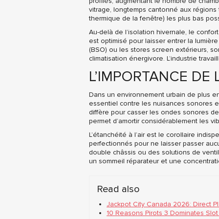
profilés, augmentant le nombre de chambre
vitrage, longtemps cantonné aux régions t
thermique de la fenêtre) les plus bas poss
Au-delà de l’isolation hivernale, le confo
est optimisé pour laisser entrer la lumièr
(BSO) ou les stores screen extérieurs, so
climatisation énergivore. L’industrie travail
L’IMPORTANCE DE
Dans un environnement urbain de plus en 
essentiel contre les nuisances sonores ext
diffère pour casser les ondes sonores de d
permet d’amortir considérablement les vib
L’étanchéité à l’air est le corollaire ind
perfectionnés pour ne laisser passer aucun
double châssis ou des solutions de ventila
un sommeil réparateur et une concentrat
Read also
Jackpot City Canada 2026: Direct P
10 Reasons Pirots 3 Dominates Slot