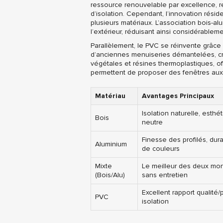
ressource renouvelable par excellence, r
d’isolation. Cependant, l’innovation rés
plusieurs matériaux. L’association bois-alu
l’extérieur, réduisant ainsi considérablem
Parallèlement, le PVC se réinvente grâce
d’anciennes menuiseries démantelées, cré
végétales et résines thermoplastiques, off
permettent de proposer des fenêtres aux mo
Matériau
Avantages Principaux
Isolation naturelle, esthé
Bois
neutre
Finesse des profilés, durab
Aluminium
de couleurs
Mixte
Le meilleur des deux mond
(Bois/Alu)
sans entretien
Excellent rapport qualité/
PVC
isolation