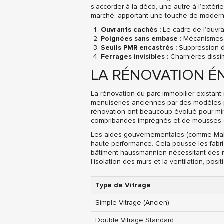
s’accorder à la déco, une autre à l’extéri
marché, apportant une touche de modernité
Ouvrants cachés :
Le cadre de l’ouvra
Poignées sans embase :
Mécanismes i
Seuils PMR encastrés :
Suppression de
Ferrages invisibles :
Charnières dissim
LA RÉNOVATION ÉN
La rénovation du parc immobilier existant
menuiseries anciennes par des modèles p
rénovation ont beaucoup évolué pour minim
compribandes imprégnés et de mousses exp
Les aides gouvernementales (comme MaPrim
haute performance. Cela pousse les fabri
bâtiment haussmannien nécessitant des ré
l’isolation des murs et la ventilation, po
Type de Vitrage
Simple Vitrage (Ancien)
Double Vitrage Standard