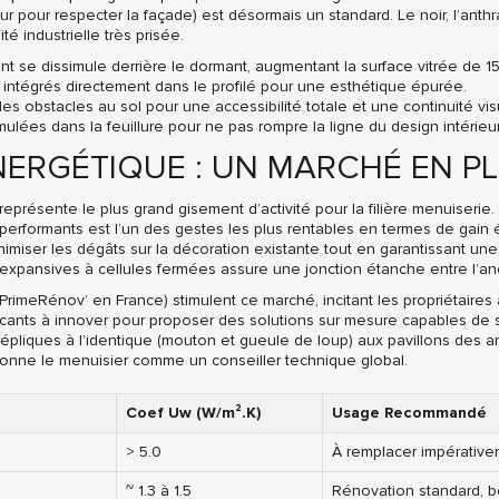
eur pour respecter la façade) est désormais un standard. Le noir, l’anth
 industrielle très prisée.
nt se dissimule derrière le dormant, augmentant la surface vitrée de 1
ntégrés directement dans le profilé pour une esthétique épurée.
s obstacles au sol pour une accessibilité totale et une continuité vis
ulées dans la feuillure pour ne pas rompre la ligne du design intérieur
ERGÉTIQUE : UN MARCHÉ EN PL
 représente le plus grand gisement d’activité pour la filière menuiseri
erformants est l’un des gestes les plus rentables en termes de gain
iser les dégâts sur la décoration existante tout en garantissant une ét
ansives à cellules fermées assure une jonction étanche entre l’ancie
eRénov’ en France) stimulent ce marché, incitant les propriétaires à 
cants à innover pour proposer des solutions sur mesure capables de s’
pliques à l’identique (mouton et gueule de loup) aux pavillons des an
sitionne le menuisier comme un conseiller technique global.
Coef Uw (W/m².K)
Usage Recommandé
> 5.0
À remplacer impérativ
~ 1.3 à 1.5
Rénovation standard, bo