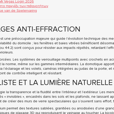
 Mr Vegas Login 2026
στο παιχνίδι των πιθανοτήτων
yse van de Spelervaring
AGES ANTI-EFFRACTION
st une préoccupation majeure qui guide l’évolution technique des men
olabilité du domicile ; les fenêtres et baies vitrées bénéficient désor
 ou 44.2) sont conçus pour résister aux impacts répétés, retardant l’eff
rioleurs.
forcées. Les systèmes de verrouillage multipoints avec crochets en ac
nent la norme, même sur les gammes intermédiaires. La domotique app
a l’éclairage et les volets, caméras intégrées au judas de la porte, et n
t de contrôle intelligent et résistant.
LISTE ET LA LUMIÈRE NATURELLE
ie la transparence et la fluidité entre l’intérieur et l’extérieur. Les men
lés « invisibles », encastrés dans les sols et les plafonds, ne laissant a
e créer des murs de verre spectaculaires qui s’ouvrent sans effort, t
inium permet des textures sablées, granitées ou anodisées d’une grand
ques de plaxage 3D qui reproduisent le veinage au toucher. La bicolor