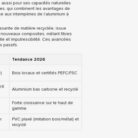
aussi pour ses capacités naturelles
tes, qui combinent les avantages de
ance aux intempéries de l’aluminium à
issante de matière recyclée, issue
s nouveaux composites, mêlant fibres
elle et imputrescibilité. Ces avancées
s passifs.
Tendance 2026
)
Bois locaux et certifiés PEFC/FSC
nt
Aluminium bas carbone et recyclé
Forte croissance sur le haut de
gamme
r
PVC plaxé (imitation bois/métal) et
recyclé