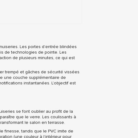
uiseries. Les portes d’entrée blindées
mais de technologies de pointe. Les
raction de plusieurs minutes, ce qui est
ier trempé et gâches de sécurité vissées
orte une couche supplémentaire de
otifications instantanées. L’objectif est
uiseries se font oublier au profit de la
pparaître que le verre. Les coulissants à
ransformant le salon en terrasse.
e finesse, tandis que le PVC imite de
ation (une couleur à l’intérieur pour