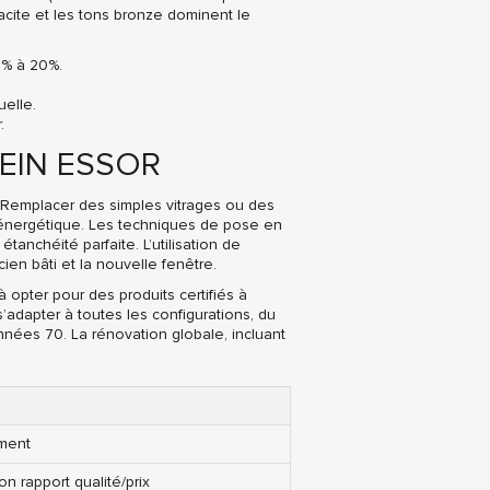
racite et les tons bronze dominent le
5% à 20%.
uelle.
.
EIN ESSOR
e. Remplacer des simples vitrages ou des
 énergétique. Les techniques de pose en
anchéité parfaite. L’utilisation de
n bâti et la nouvelle fenêtre.
opter pour des produits certifiés à
adapter à toutes les configurations, du
nées 70. La rénovation globale, incluant
ement
n rapport qualité/prix