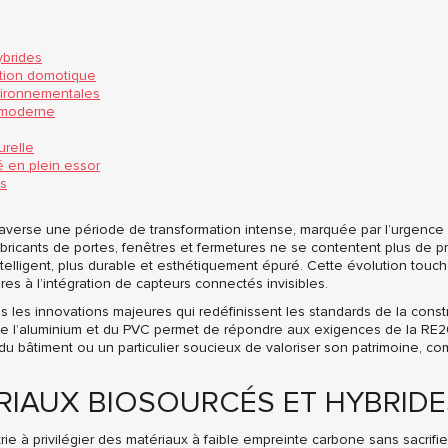
ybrides
ution domotique
vironnementales
e moderne
urelle
é en plein essor
is
 traverse une période de transformation intense, marquée par l’urgenc
ricants de portes, fenêtres et fermetures ne se contentent plus de pr
ntelligent, plus durable et esthétiquement épuré. Cette évolution touche
es à l’intégration de capteurs connectés invisibles.
s les innovations majeures qui redéfinissent les standards de la const
de l’aluminium et du PVC permet de répondre aux exigences de la RE20
du bâtiment ou un particulier soucieux de valoriser son patrimoine, c
RIAUX BIOSOURCÉS ET HYBRIDE
rie à privilégier des matériaux à faible empreinte carbone sans sacrifi