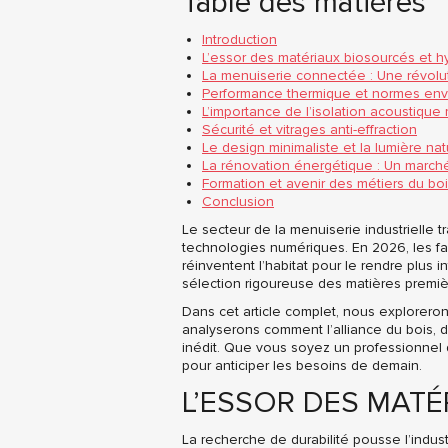
Table des matières
Introduction
L’essor des matériaux biosourcés et h
La menuiserie connectée : Une révol
Performance thermique et normes en
L’importance de l’isolation acoustiqu
Sécurité et vitrages anti-effraction
Le design minimaliste et la lumière nat
La rénovation énergétique : Un march
Formation et avenir des métiers du bo
Conclusion
Le secteur de la menuiserie industrielle
technologies numériques. En 2026, les fab
réinventent l’habitat pour le rendre plus i
sélection rigoureuse des matières premièr
Dans cet article complet, nous exploreron
analyserons comment l’alliance du bois, 
inédit. Que vous soyez un professionnel 
pour anticiper les besoins de demain.
L’ESSOR DES MATÉ
La recherche de durabilité pousse l’indust