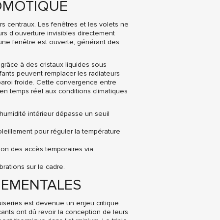
DOMOTIQUE
ers centraux. Les fenêtres et les volets ne
urs d’ouverture invisibles directement
une fenêtre est ouverte, générant des
grâce à des cristaux liquides sous
fants peuvent remplacer les radiateurs
paroi froide. Cette convergence entre
en temps réel aux conditions climatiques
umidité intérieur dépasse un seuil
oleillement pour réguler la température
tion des accès temporaires via
rations sur le cadre.
NEMENTALES
iseries est devenue un enjeu critique.
ants ont dû revoir la conception de leurs