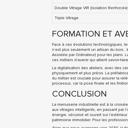
Double Vitrage VIR (Isolation Renforcée
Triple Vitrage
FORMATION ET AVE
Face à ces évolutions technologiques, l
n’est plus seulement un artisan du bois ; i
Assistée par Ordinateur) pour les plans. L
ces métiers d’avenir qui allient savoir-fai
La digitalisation des ateliers, avec des c
physiquement et plus précis. La préfabric
du métier est cruciale pour assurer la r
processus, car la pose finale et les finitio
CONCLUSION
La menuiserie industrielle est à la croi
aux vitrages intelligents, en passant par 
énergie, sécurisé et ouvert sur l’extérieu
patrimoine immobilier. Pour les professi
Alors que nous avançons vers 2030, la f