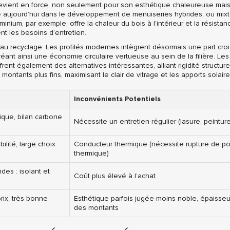
evient en force, non seulement pour son esthétique chaleureuse mais 
ide aujourd’hui dans le développement de menuiseries hybrides, ou mix
minium, par exemple, offre la chaleur du bois à l’intérieur et la résist
ent les besoins d’entretien.
 au recyclage. Les profilés modernes intègrent désormais une part cro
ant ainsi une économie circulaire vertueuse au sein de la filière. Le
rent également des alternatives intéressantes, alliant rigidité structur
ntants plus fins, maximisant le clair de vitrage et les apports solaire
Inconvénients Potentiels
tique, bilan carbone
Nécessite un entretien régulier (lasure, peinture
ilité, large choix
Conducteur thermique (nécessite rupture de po
thermique)
es : isolant et
Coût plus élevé à l’achat
prix, très bonne
Esthétique parfois jugée moins noble, épaisseu
des montants