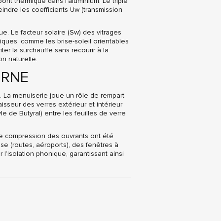
ont thermique dans l’aluminium. Le triple
indre les coefficients Uw (transmission
ue. Le facteur solaire (Sw) des vitrages
miques, comme les brise-soleil orientables
er la surchauffe sans recourir à la
on naturelle.
ERNE
. La menuiserie joue un rôle de rempart
isseur des verres extérieur et intérieur
e de Butyral) entre les feuilles de verre
s de compression des ouvrants ont été
nse (routes, aéroports), des fenêtres à
l’isolation phonique, garantissant ainsi