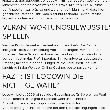
Herzstück des Supports bei Locowin. Im Test 2026 antworteten die
Mitarbeiter innerhalb von weniger als zwei Minuten. Die Qualität
der Antworten war präzise und zielorientiert. Man merkt, dass hier
geschultes Personal sitzt, das nicht nur Standard-Textbausteine
kopiert, sondern auf individuelle Probleme eingeht.
VERANTWORTUNGSBEWUSSTE
SPIELEN
Wer die Kontrolle verliert, verliert auch den Spaß. Die Plattform
integriert Tools zur Limitierung von Einzahlungen, Verlusten und
Spielzeit. Diese Schutzmechanismen sind kein optionales Extra,
sondern fest in das Profil integriert. Ein verantwortungsbewusster
Umgang mit dem eigenen Budget ist die Voraussetzung, um
langfristig in der Welt der Online-Casinos bestehen zu können.
FAZIT: IST LOCOWIN DIE
RICHTIGE WAHL?
Locowin bietet 2026 ein solides Gesamtpaket für Spieler, die Wert
auf Sicherheit, eine große Spielauswahl und schnelle
Auszahlungen legen. Es gibt zwar immer Raum für
Verbesserungen, insbesondere bei den Bonusbedingungen, doch