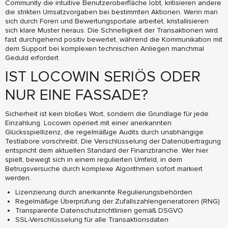
Community die intuitive Benutzeroberfläche lobt, kritisieren andere
die strikten Umsatzvorgaben bei bestimmten Aktionen. Wenn man
sich durch Foren und Bewertungsportale arbeitet, kristallisieren
sich klare Muster heraus: Die Schnelligkeit der Transaktionen wird
fast durchgehend positiv bewertet, während die Kommunikation mit
dem Support bei komplexen technischen Anliegen manchmal
Geduld erfordert.
IST LOCOWIN SERIÖS ODER
NUR EINE FASSADE?
Sicherheit ist kein bloßes Wort, sondern die Grundlage für jede
Einzahlung. Locowin operiert mit einer anerkannten
Glücksspiellizenz, die regelmäßige Audits durch unabhängige
Testlabore vorschreibt. Die Verschlüsselung der Datenübertragung
entspricht dem aktuellen Standard der Finanzbranche. Wer hier
spielt, bewegt sich in einem regulierten Umfeld, in dem
Betrugsversuche durch komplexe Algorithmen sofort markiert
werden.
Lizenzierung durch anerkannte Regulierungsbehörden
Regelmäßige Überprüfung der Zufallszahlengeneratoren (RNG)
Transparente Datenschutzrichtlinien gemäß DSGVO
SSL-Verschlüsselung für alle Transaktionsdaten