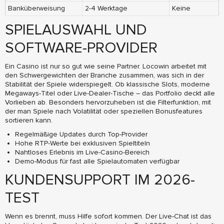
Banküberweisung
2-4 Werktage
Keine
SPIELAUSWAHL UND
SOFTWARE-PROVIDER
Ein Casino ist nur so gut wie seine Partner. Locowin arbeitet mit
den Schwergewichten der Branche zusammen, was sich in der
Stabilität der Spiele widerspiegelt. Ob klassische Slots, moderne
Megaways-Titel oder Live-Dealer-Tische – das Portfolio deckt alle
Vorlieben ab. Besonders hervorzuheben ist die Filterfunktion, mit
der man Spiele nach Volatilität oder speziellen Bonusfeatures
sortieren kann.
Regelmäßige Updates durch Top-Provider
Hohe RTP-Werte bei exklusiven Spieltiteln
Nahtloses Erlebnis im Live-Casino-Bereich
Demo-Modus für fast alle Spielautomaten verfügbar
KUNDENSUPPORT IM 2026-
TEST
Wenn es brennt, muss Hilfe sofort kommen. Der Live-Chat ist das