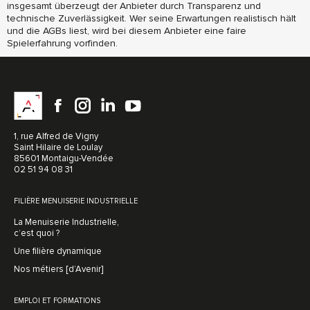
insgesamt überzeugt der Anbieter durch Transparenz und
technische Zuverlässigkeit. Wer seine Erwartungen realistisch hält
und die AGBs liest, wird bei diesem Anbieter eine faire
Spielerfahrung vorfinden.
Facebook
instagram
LinkedIn
YouTube
1, rue Alfred de Vigny
Saint Hilaire de Loulay
85601 Montaigu-Vendée
02 51 94 08 31
FILIÈRE MENUISERIE INDUSTRIELLE
La Menuiserie Industrielle,
c’est quoi ?
Une filière dynamique
Nos métiers [d’Avenir]
EMPLOI ET FORMATIONS